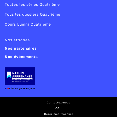
Toutes les séries Quatrième
Tous les dossiers Quatrième
Cours Lumni Quatrième
Nos affiches
Nos partenaires
Nos événements
Contactez-nous
CGU
Gérer mes traceurs