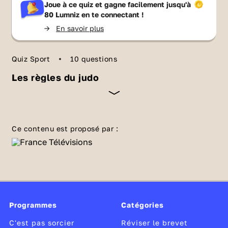
Joue à ce quiz et gagne facilement jusqu'à
80 Lumniz
en te connectant !
->
En savoir plus
Quiz Sport
10 questions
Les règles du judo
Le
judo
est un art martial moderne inspiré du
jiu-jitsu. L’objectif est simple : projeter ou
Ce contenu est proposé par :
amener son adversaire au sol. Les techniques
pour y arriver sont nombreuses et codifiées. 🥋
Les champions Teddy Riner et Clarisse
Agbegnenou les maîtrisent de main de maître.
Et toi ? Teste tes connaissances sur ce sport
Programmes
porteur de fortes valeurs morales.
Catégories
C'est pas sorcier
Réviser le brevet