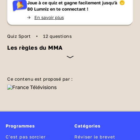
Joue à ce quiz et gagne facilement jusqu'à
80 Lumniz
en te connectant !
->
En savoir plus
Quiz Sport
12 questions
Les règles du MMA
Tu as peut-être entendu parler de Conor
McGregor, Cedric Doumbé, Manon
Ce contenu est proposé par :
Fiorot, Benoît Saint-Denis ou Cyril Gane ? Que
sais-tu du MMA, ce sport de combat désormais
autorisé en France 🤼 ? Et connais-tu ses
règles ? Mesure-toi à ce quiz 🤜!
Programmes
Catégories
C'est pas sorcier
Réviser le brevet