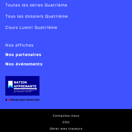
Toutes les séries Quatrième
Tous les dossiers Quatrième
Cours Lumni Quatrième
Nos affiches
Nos partenaires
Nos événements
Contactez-nous
CGU
Gérer mes traceurs