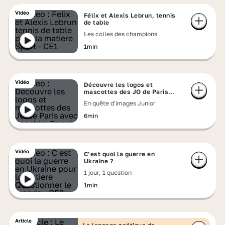
Vidéo
Félix et Alexis Lebrun, tennis
de table
Les colles des champions
1min
Vidéo
Découvre les logos et
mascottes des JO de Paris
avec Joachim Roncin
En quête d'images Junior
6min
Vidéo
C’est quoi la guerre en
Ukraine ?
1 jour, 1 question
1min
Article