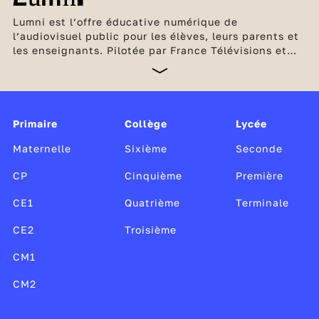
Lumni est l’offre éducative numérique de
l’audiovisuel public pour les élèves, leurs parents et
les enseignants. Pilotée par France Télévisions et
l’INA, en partenariat avec Arte, France Médias
Monde, Radio France et TV5 Monde, cette offre
unique, gratuite et sans publicité est soutenue par le
ministère de l’Éducation nationale et de la Jeunesse,
Canopé, le CLEMI, ainsi que par le ministère de la
Primaire
Collège
Lycée
Culture.
Maternelle
Sixième
Seconde
CP
Cinquième
Première
CE1
Quatrième
Terminale
CE2
Troisième
CM1
CM2