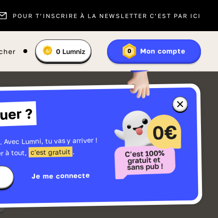
POUR T’INSCRIRE À LA NEWSLETTER C’EST PAR ICI
Vous
Mon compte
cher
0
Lumniz
0
En
avez
savoir
:
plus
sur
les
Lumniz
Fermer
uer ?
la
fenêtre
d'informatio
sur
les
. Avec Lumni, tu vas y arriver !
r
Lumniz
.
c'est gratuit
r à tout,
Je me connecte