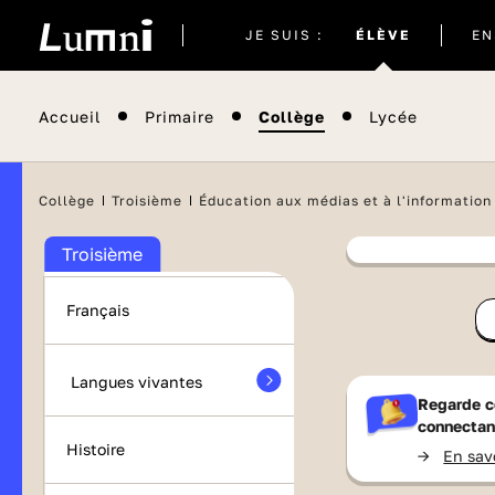
Site
JE SUIS :
ÉLÈVE
EN
actuel
Brevet 2026
Accueil
Primaire
Collège
Lycée
Orientation
Collège
Troisième
Éducation aux médias et à l'information
Maths
Troisième
Contenu
Français
France 
Langues vivantes
Regarde c
connectan
Histoire
->
En sav