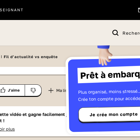
SEIGNANT
Recher
Fil d’actualité vs enquête
Prêt à embarq
 proposé par
Plus organisé, moins stressé..
Partager
Ma liste
J'aime
Télévisions
Crée ton compte pour accéde
Je crée mon compte
ette vidéo et gagne facilement jusqu'à
15 Lumniz
en te
t !
oir plus