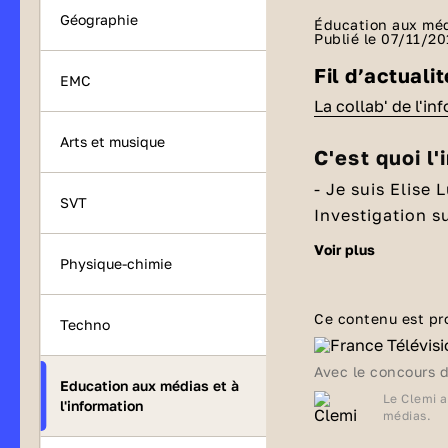
Géographie
Éducation aux médi
Publié le 07/11/2
Fil d’actuali
EMC
La collab' de l'inf
Arts et musique
C'est quoi l'
- Je suis Elise
SVT
Investigation s
- Moi c’est Axel
voir plus
Physique-chimie
monde s’en fout
d’infos dans laq
- Presse écrite
Ce contenu est pr
Techno
forums, fil d’ac
appelle : l’Info
Avec le concours 
Education aux médias et à
y en a trop, on 
- Faut se rendr
Le Clemi a
l'information
médias.
plus d’informa