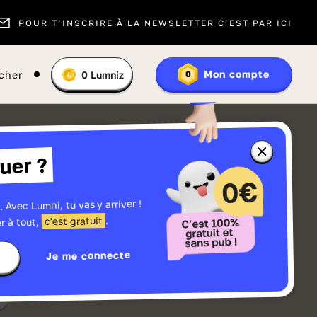
POUR T’INSCRIRE À LA NEWSLETTER C’EST PAR ICI
Vous
Mon compte
cher
0
Lumniz
0
En
avez
savoir
:
plus
sur
les
Lumniz
Fermer
uer ?
la
fenêtre
d'informatio
sur
les
. Avec Lumni, tu vas y arriver !
r
Lumniz
.
c'est gratuit
r à tout,
Je me connecte