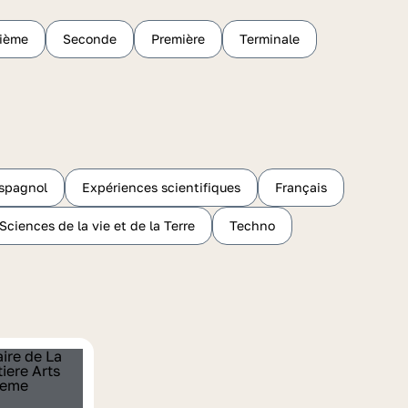
sième
Seconde
Première
Terminale
spagnol
Expériences scientifiques
Français
Sciences de la vie et de la Terre
Techno