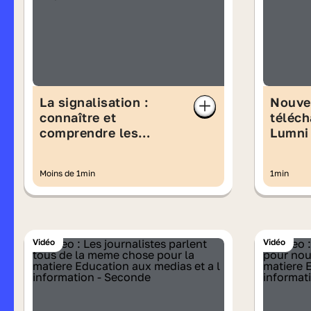
La signalisation :
Nouve
connaître et
téléch
comprendre les
Lumni 
panneaux
la vie 
Moins de 1min
1min
Vidéo
Vidéo