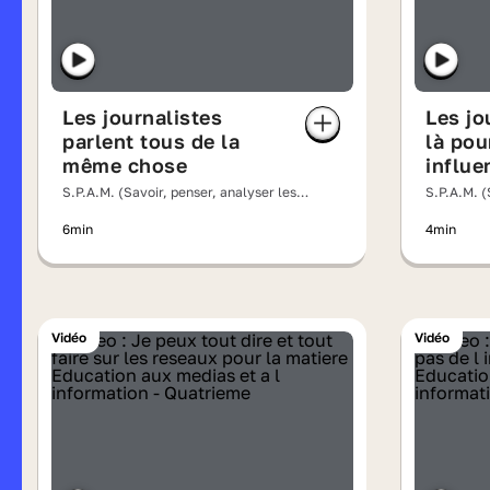
Les journalistes
Les jo
parlent tous de la
là pou
même chose
influe
S.P.A.M. (Savoir, penser, analyser les
S.P.A.M. (
messages)
messages
6min
4min
Vidéo
Vidéo