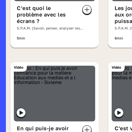
C’est quoi le
Les jo
problème avec les
aux or
écrans ?
puiss
S.P.A.M. (Savoir, penser, analyser les
S.P.A.M. (
messages)
messages
5min
6min
Vidéo
Vidéo
En qui puis-je avoir
C'est 