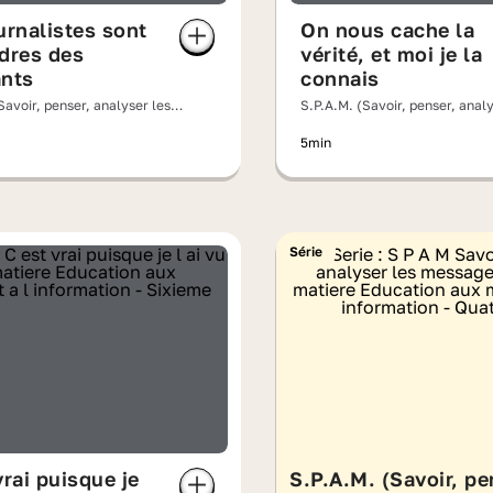
urnalistes sont
On nous cache la
dres des
vérité, et moi je la
ants
connais
Savoir, penser, analyser les
S.P.A.M. (Savoir, penser, analy
)
messages)
5min
Série
vrai puisque je
S.P.A.M. (Savoir, pe