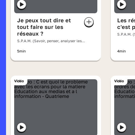
Je peux tout dire et
Les ré
tout faire sur les
c'est p
réseaux ?
S.P.A.M. (
messages
S.P.A.M. (Savoir, penser, analyser les
messages)
5min
4min
Vidéo
Vidéo