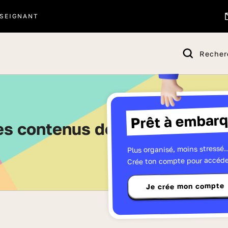
SEIGNANT
Recher
Prêt à embarq
les contenus de Cinquième - 
Plus organisé, moins stressé..
Crée ton compte pour accéde
Je crée mon compte