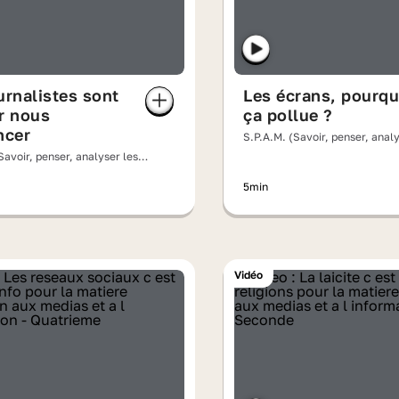
urnalistes sont
Les écrans, pourqu
r nous
ça pollue ?
ncer
S.P.A.M. (Savoir, penser, analy
messages)
Savoir, penser, analyser les
)
5min
Vidéo