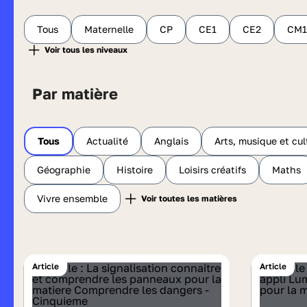
Tous
Maternelle
CP
CE1
CE2
CM1
Par matière
Tous
Actualité
Anglais
Arts, musique et cul
Géographie
Histoire
Loisirs créatifs
Maths
Vivre ensemble
Article
Article