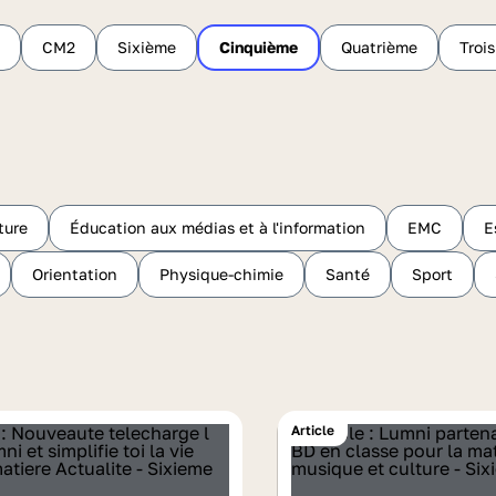
CM2
Sixième
Cinquième
Quatrième
Troi
ture
Éducation aux médias et à l'information
EMC
E
Orientation
Physique-chimie
Santé
Sport
Article