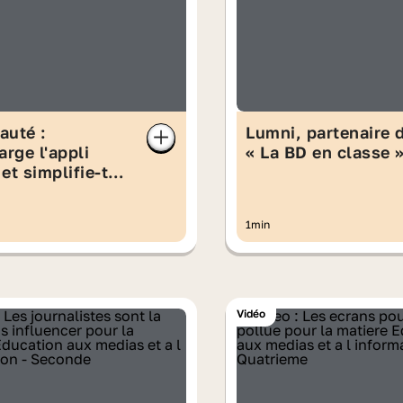
auté :
Lumni, partenaire 
arge l'appli
« La BD en classe 
et simplifie-toi
!
1min
Vidéo