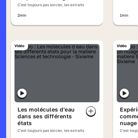
en fossile
C'est toujours pas sorcier, les extraits
2min
1min
Vidéo
Vidéo
Les molécules d'eau
Expéri
dans ses différents
comme
états
nuage 
C'est toujours pas sorcier, les extraits
C'est touj