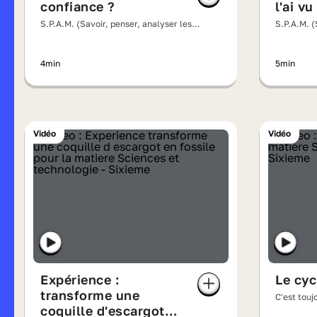
confiance ?
l'ai vu
S.P.A.M. (Savoir, penser, analyser les
S.P.A.M. (
messages)
messages
4min
5min
Vidéo
Vidéo
Expérience :
Le cyc
transforme une
C'est touj
coquille d'escargot