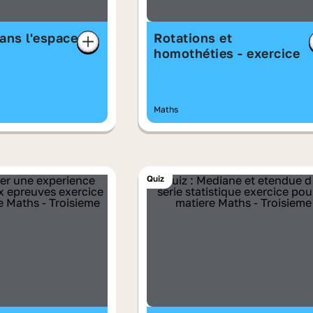
ans l'espace
Rotations et
homothéties - exercice
Maths
Quiz