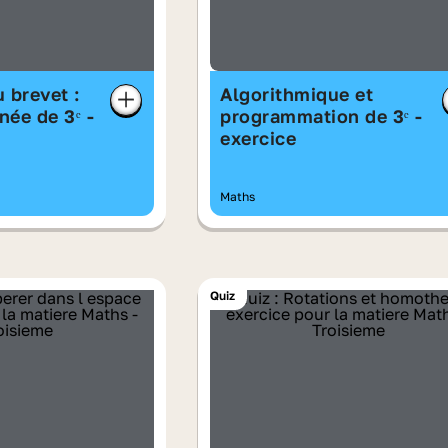
 brevet :
Algorithmique et
née de 3ᵉ -
programmation de 3ᵉ -
exercice
Maths
Quiz