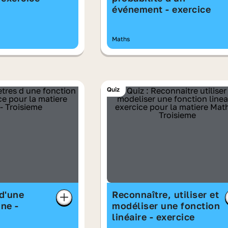
événement - exercice
Maths
Quiz
d'une
Reconnaître, utiliser et
ine -
modéliser une fonction
linéaire - exercice