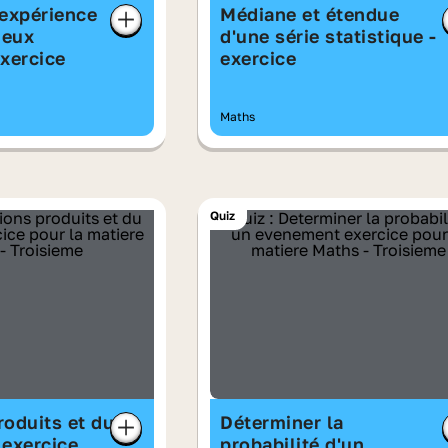
 expérience
Médiane et étendue
deux
d'une série statistique -
exercice
exercice
Maths
Quiz
roduits et du
Déterminer la
- exercice
probabilité d'un