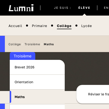
Site
JE SUIS :
ÉLÈVE
EN
actuel
Accueil
Primaire
Collège
Lycée
Collège
Troisième
Maths
Troisième
Brevet 2026
Orientation
Réviser le fr
Maths