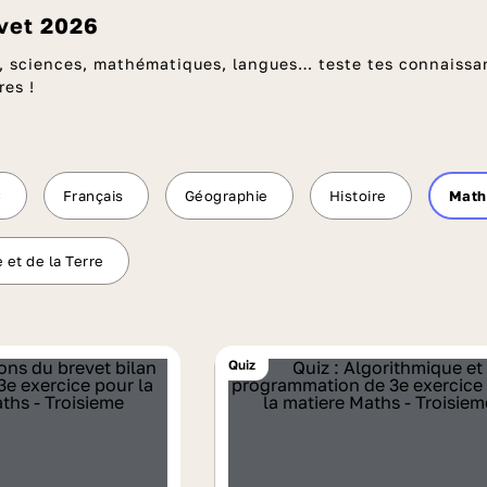
evet 2026
is, sciences, mathématiques, langues… teste tes connaissa
res !
C
Français
Géographie
Histoire
Math
 et de la Terre
Quiz