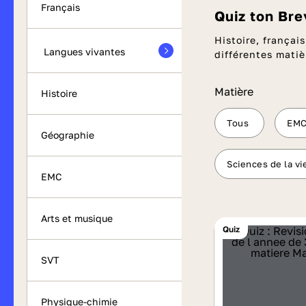
Français
Quiz ton Br
Histoire, frança
Langues vivantes
différentes matiè
Matière
Histoire
Tous
EM
Géographie
Sciences de la vie
EMC
Arts et musique
Quiz
SVT
Physique-chimie