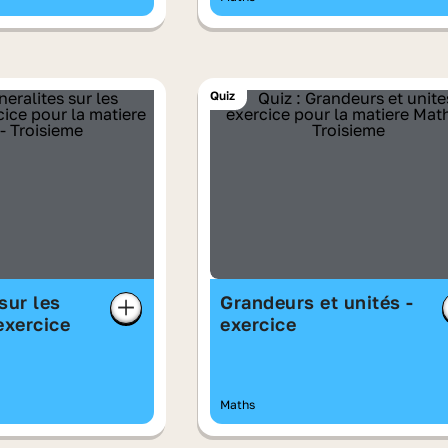
Quiz
sur les
Grandeurs et unités -
exercice
exercice
Maths