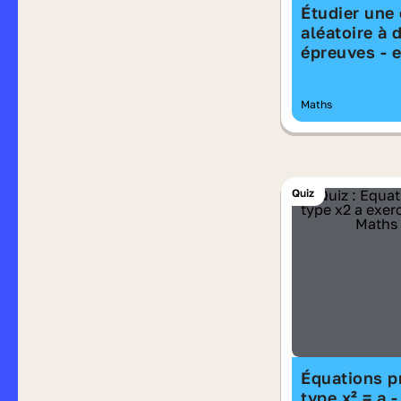
Étudier une
aléatoire à 
épreuves - 
Maths
Quiz
Équations p
type x² = a 