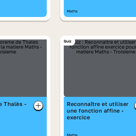
Maths
Quiz
 Thalès -
Reconnaître et utiliser
une fonction affine -
exercice
Maths