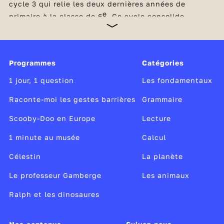
cycle 3 qui relie les deux dernières années de
e
primaire à la classe de 6
. Ce cycle consolide
l’acquisition des savoirs fondamentaux et initie la
transition des élèves vers le collège. Indispensables
à la réussite scolaire, la maîtrise de la langue
française et les compétences mathématiques restent
Programmes
Catégories
au cœur de tous les apprentissages du cycle. Dès le
CM1, les élèves consolident leurs apprentissages
1 jour, 1 question
Les fondamentaux
dans ces domaines et découvrent également les
sciences et la technologie,
Raconte-moi les gestes barrières
Grammaire
Scooby-Doo en Europe
Lecture
1 minute au musée
Calcul
Célestin
La planète
Le professeur Gamberge
Les animaux
Ralph et les dinosaures