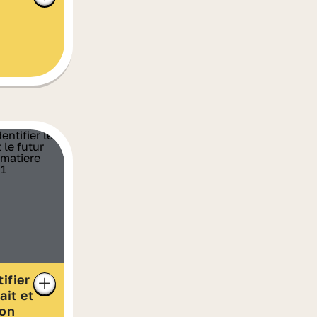
ifier
ait et
ion