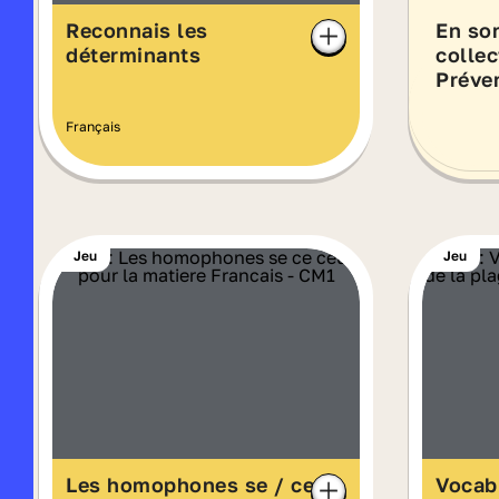
Reconnais les
En sor
déterminants
colle
Préver
Français
Jeu
Jeu
Les homophones se / ce
Vocabu