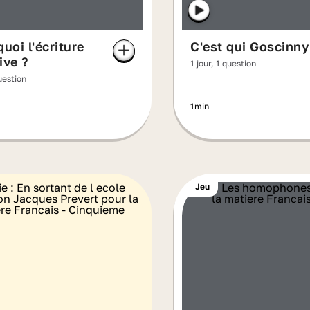
quoi l'écriture
C'est qui Goscinny
ive ?
1 jour, 1 question
question
1min
Jeu