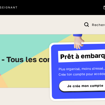
SEIGNANT
Recher
Prêt à embarq
s - Tous les contenus de CM2 
Plus organisé, moins stressé..
Crée ton compte pour accéde
Je crée mon compte