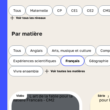
Tous
Maternelle
CP
CE1
CE2
CM1
Par matière
Tous
Anglais
Arts, musique et culture
Compr
Expériences scientifiques
Français
Géographie
Vivre ensemble
Vidéo
Série