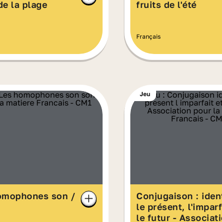
e la plage
fruits de l'été
Français
Jeu
omophones son /
Conjugaison : ident
le présent, l'imparf
le futur - Associat