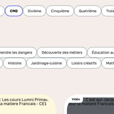
CM2
Sixième
Cinquième
Quatrième
Troi
endre les dangers
Découverte des métiers
Éducation a
Histoire
Jardinage-cuisine
Loisirs créatifs
Mat
Vidéo