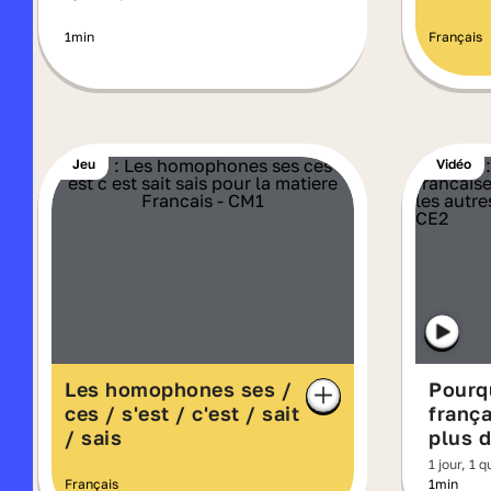
1min
Français
Jeu
Vidéo
Les homophones ses /
Pourq
ces / s'est / c'est / sait
frança
/ sais
plus d
autres
1 jour, 1 
Français
1min