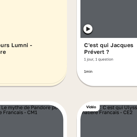
ours Lumni -
C'est qui Jacques
re
Prévert ?
1 jour, 1 question
1min
Vidéo