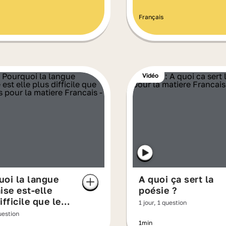
Français
Vidéo
uoi la langue
A quoi ça sert la
ise est-elle
poésie ?
ifficile que les
1 jour, 1 question
 ?
question
1min