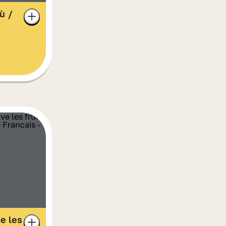
ù /
e les