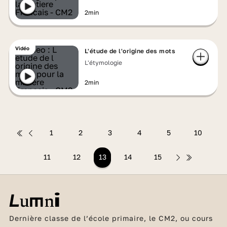
2min
Vidéo
L'étude de l'origine des mots
L'étymologie
2min
1
2
3
4
5
10
11
12
13
14
15
Dernière classe de l’école primaire, le CM2, ou cours