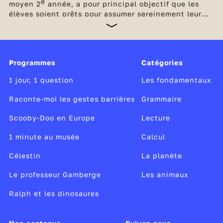
e
moyen 2
année, a pour principal objectif que les
élèves soient prêts pour assumer sereinement leur
future entrée au collège. Les bases en français et en
maths doivent être consolidées en poursuivant
l’étude de la langue par des enseignements soutenus
et réguliers ainsi que par la multiplication d’exercice
Programmes
Catégories
de calcul et de résolution de problèmes. Des
dispositifs d'accompagnement complètent les
1 jour, 1 question
Les fondamentaux
enseignements obligatoires à l'école élémentaire.
Raconte-moi les gestes barrières
Grammaire
Scooby-Doo en Europe
Lecture
1 minute au musée
Calcul
Célestin
La planète
Le professeur Gamberge
Les animaux
Ralph et les dinosaures