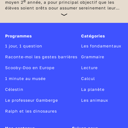
e
moyen 2
année, a pour principal objectif que les
élèves soient prêts pour assumer sereinement leur
future entrée au collège. Les bases en français et en
maths doivent être consolidées en poursuivant
l’étude de la langue par des enseignements soutenus
et réguliers ainsi que par la multiplication d’exercice
Programmes
Catégories
de calcul et de résolution de problèmes. Des
dispositifs d'accompagnement complètent les
1 jour, 1 question
Les fondamentaux
enseignements obligatoires à l'école élémentaire.
Raconte-moi les gestes barrières
Grammaire
Scooby-Doo en Europe
Lecture
1 minute au musée
Calcul
Célestin
La planète
Le professeur Gamberge
Les animaux
Ralph et les dinosaures