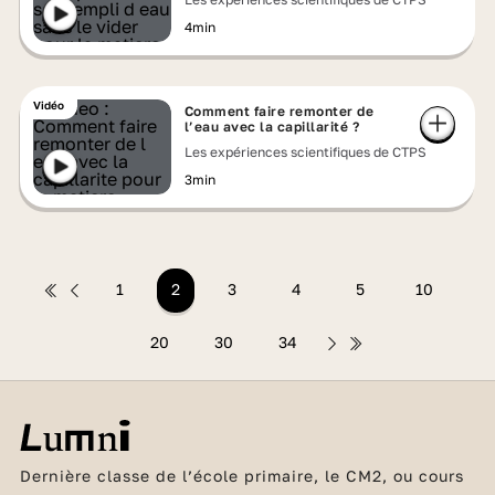
4min
Vidéo
Comment faire remonter de
l’eau avec la capillarité ?
Les expériences scientifiques de CTPS
3min
1
2
3
4
5
10
20
30
34
Dernière classe de l’école primaire, le CM2, ou cours