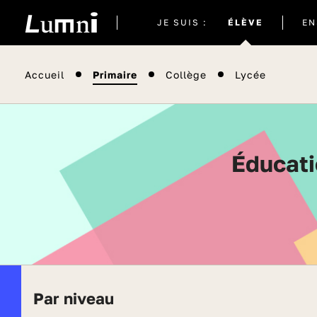
Site
JE SUIS :
ÉLÈVE
EN
actuel
Accueil
Primaire
Collège
Lycée
Éducation aux médias - Toutes les vidéos de
Par niveau