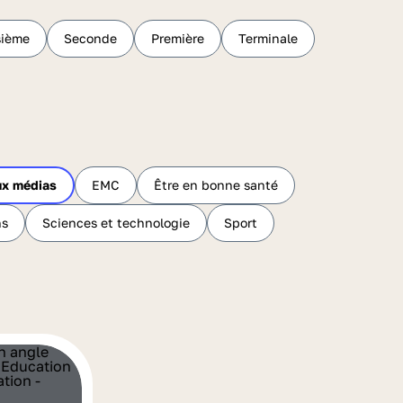
sième
Seconde
Première
Terminale
ux médias
EMC
Être en bonne santé
hs
Sciences et technologie
Sport