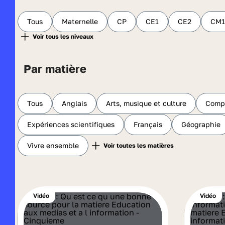
Tous
Maternelle
CP
CE1
CE2
CM1
Par matière
Tous
Anglais
Arts, musique et culture
Compr
Expériences scientifiques
Français
Géographie
Vivre ensemble
Vidéo
Vidéo