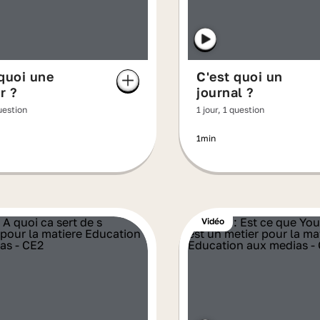
quoi une
C'est quoi un
r ?
journal ?
question
1 jour, 1 question
1min
Vidéo