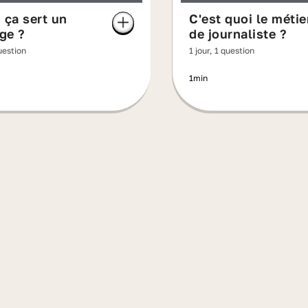
 ça sert un
C'est quoi le métie
ge ?
de journaliste ?
question
1 jour, 1 question
1min