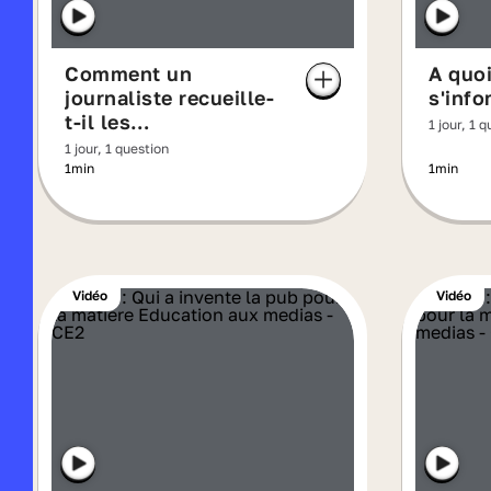
Comment un
A quoi
journaliste recueille-
s'info
t-il les
1 jour, 1 
informations ?
1 jour, 1 question
1min
1min
Vidéo
Vidéo