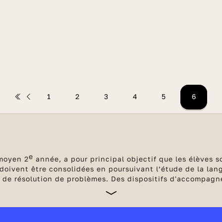
1
2
3
4
5
6
e
 moyen 2
année, a pour principal objectif que les élèves s
 doivent être consolidées en poursuivant l’étude de la la
 et de résolution de problèmes. Des dispositifs d'accompa