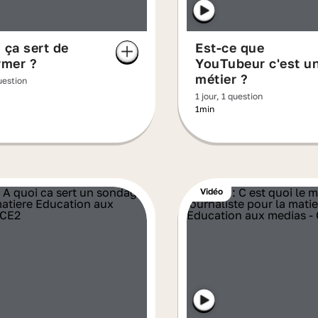
 ça sert de
Est-ce que
rmer ?
YouTubeur c'est u
métier ?
question
1 jour, 1 question
1min
Vidéo