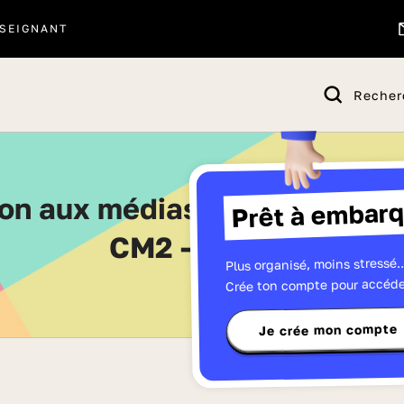
SEIGNANT
Recher
Prêt à embarq
CM2 - Page 6
Plus organisé, moins stressé..
Crée ton compte pour accéde
Je crée mon compte