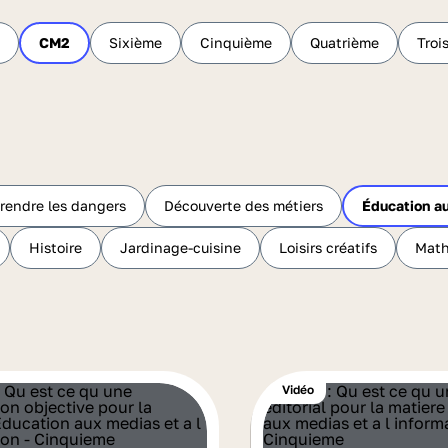
CM2
Sixième
Cinquième
Quatrième
Troi
endre les dangers
Découverte des métiers
Éducation a
Histoire
Jardinage-cuisine
Loisirs créatifs
Mat
Vidéo