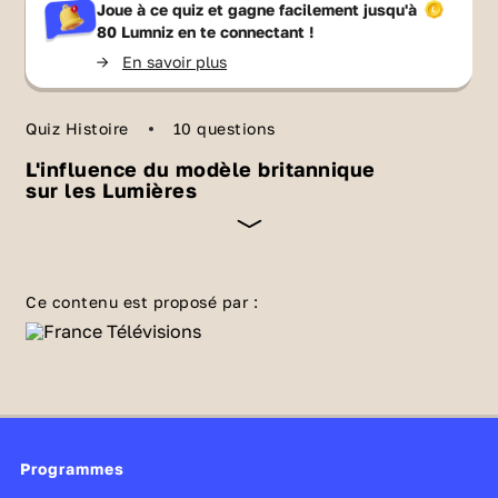
Joue à ce quiz et gagne facilement jusqu'à
80 Lumniz
en te connectant !
->
En savoir plus
Quiz Histoire
10 questions
L'influence du modèle britannique
sur les Lumières
Dans une Europe où monte l’absolutisme, les
Britanniques ont mis en place un régime
Ce contenu est proposé par :
politique original. As-tu bien compris en quoi
le modèle britannique est une source
d’inspiration pour des réformes politiques et
dans quelle mesure il influence les
philosophes des Lumières ? Vérifie avec ce
Programmes
quiz.