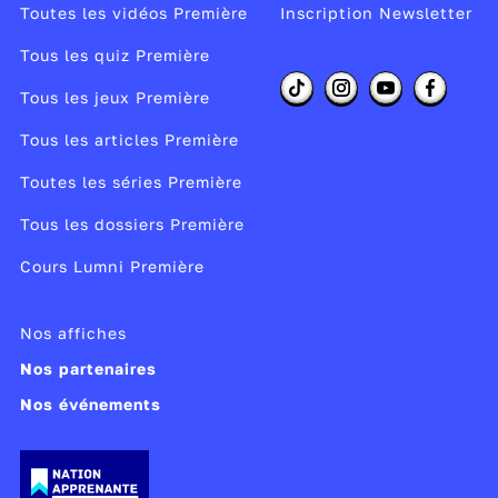
République française n’existe plus : elle est
Toutes les vidéos Première
Inscription Newsletter
remplacée par l’
État français et le
régime de
Tous les quiz Première
Vichy
.
Tous les jeux Première
Réalisateur :
DILA
Tous les articles Première
Auteur :
DILA
Producteur :
Vie publique
Toutes les séries Première
Tous les dossiers Première
Publié le 13/02/26
Modifié le 18/02/26
Cours Lumni Première
Nos affiches
Nos partenaires
Nos événements