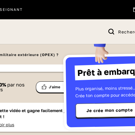
SEIGNANT
Recher
militaire extérieure (OPEX) ?
Prêt à embarq
 proposé par
0
%
par nos
Ma
Plus organisé, moins stressé..
Partage
J'aime
lique
rs
liste
Crée ton compte pour accéde
Je crée mon compte
ette vidéo et gagne facilement jusqu'à
15 Lumniz
en te
t !
oir plus