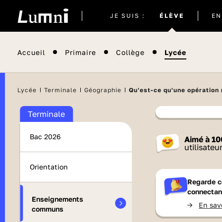
Site
JE SUIS :
ÉLÈVE
EN
actuel
Accueil
Primaire
Collège
Lycée
Lycée
Terminale
Géographie
Qu'est-ce qu'une opération 
Terminale
Contenu
Bac 2026
Aimé à
10
Vie pub
utilisateu
Orientation
Regarde c
connectan
Enseignements
->
En sav
communs