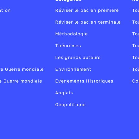
strative et logistique sont produits par l'état-major
à Paris, le monument en hommage aux soldats morts
LA
nom de l'opération est choisi par le président de la
xtérieures.
ation
Réviser le bac en première
To
r exemple, Harmattan en Libye, en 2011 ;
Seval au
Réviser le bac en terminale
To
e publique
 ou encore Barkhane au Sahel, en 2014.
Méthodologie
To
/26
Théorèmes
To
02/26
Les grands auteurs
To
re Guerre mondiale
Environnement
To
2e Guerre mondiale
Evènements Historiques
Co
Anglais
Géopolitique