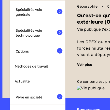
Géographie
0
Spécialités voie
Qu'est-ce qu'
générale
extérieure (
Vie publique t'ex
Spécialités voie
technologique
Les OPEX ou opé
forces militair
Options
visent à déploy
fournir de l'
aide
voir plus
Comment e
Méthodes de travail
déroulent dans 
multinationale
La décision d'e
elles sont décl
République
en 
Actualité
Ce contenu est pr
cette décision d
pour prolonger 
►
Depuis 1995
,
Vivre en société
arrêté du minis
100 opérations 
la période conc
sont morts
dans
Programmes