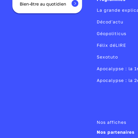
directive admini
été inauguré, 
Bien-être au quotidien
Réalisateur :
DI
des armées. Le 
en opérations e
La grande explic
Auteur :
DILA
République. Pa
Décod'actu
Producteur :
Vi
Mali
, en 2013 ;
Géopoliticus
Publié le 13/02
Félix déLIRE
Modifié le 18/
Sexotuto
Apocalypse : la 1
Apocalypse : la 
Nos affiches
Nos partenaires