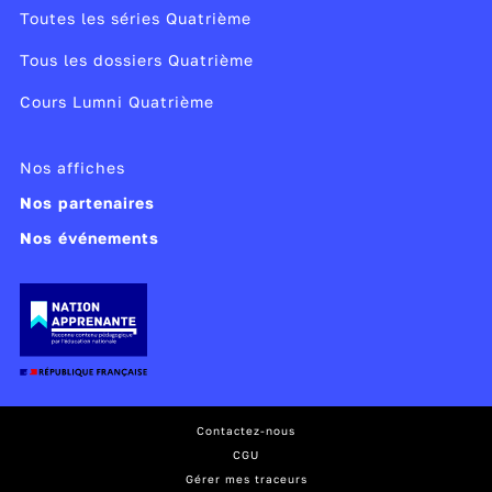
Toutes les séries Quatrième
Tous les dossiers Quatrième
Cours Lumni Quatrième
Nos affiches
Nos partenaires
Nos événements
Contactez-nous
CGU
Gérer mes traceurs