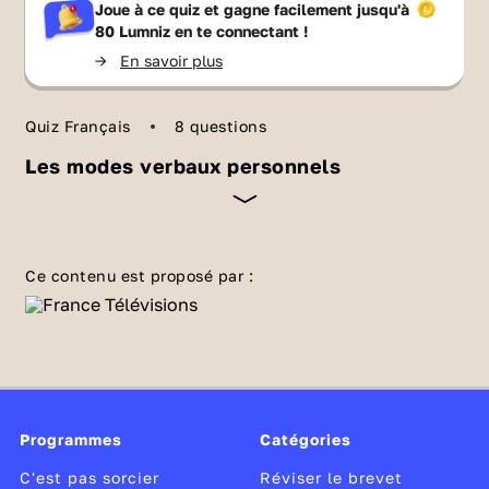
Joue à ce quiz et gagne facilement jusqu'à
80 Lumniz
en te connectant !
->
En savoir plus
Quiz Français
8 questions
Les modes verbaux personnels
Il existe différents modes verbaux dont 3 sont
personnels. Quèsaco? 🤔 Ils se conjuguent
Ce contenu est proposé par :
avec une personne ! Il s'agit de l'
indicatif
, de
l'
impératif
et du
subjonctif
. Passe en mode
quiz et teste tes connaissances sur ces
notions de conjugaison.
👉 N'hésite pas aussi à faire le quiz sur
Les
Programmes
modes verbaux impersonnels
Catégories
.
C'est pas sorcier
Réviser le brevet