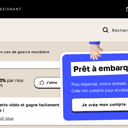
SEIGNANT
Recher
it que vous soyez dans une zone où nous n'avons pas les
en cas de guerre nucléaire
droits de diffusion (États-Unis d'Amérique)
Prêt à embarq
IP: 216.73.216.79
 proposé par
0
%
par nos
Ma
Plus organisé, moins stressé..
Partage
J'aime
Télévisions
Arte
rs
liste
Crée ton compte pour accéde
Je crée mon compte
ette vidéo et gagne facilement jusqu'à
15 Lumniz
en te
t !
oir plus