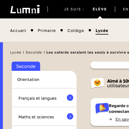
Site
JE SUIS :
ÉLÈVE
EN
actuel
Accueil
Primaire
Collège
Lycée
Il semblera
Lycée
Seconde
Les cafards seraient les seuls à survivre 
Seconde
Contenu
Orientation
Aimé à
10
France 
utilisateu
Français et langues
Regarde c
connectan
Maths et sciences
->
En sav