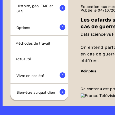
Histoire, géo, EMC et
Éducation aux médi
Publié le 04/10/2
SES
Les cafards s
cas de guerr
Options
Data science vs 
Méthodes de travail
On entend parfo
en cas de guerr
Actualité
chiffres.
voir plus
Qui surviver
Vivre en société
Pour évaluer le
utilise une uni
Ce contenu est pr
Bien-être au quotidien
Prenons l’exemp
l’atoll de Biki
Et pour les
ou sous l’effet 
subissent une i
Plus on se rappr