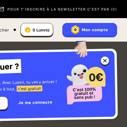
POUR T’INSCRIRE À LA NEWSLETTER C’EST PAR ICI
Vous
Mon compte
cher
0
Lumniz
0
En
avez
savoir
:
plus
sur
les
Lumniz
Fermer
uer ?
la
fenêtre
d'informatio
sur
les
. Avec Lumni, tu vas y arriver !
r
Lumniz
.
c'est gratuit
r à tout,
Je me connecte