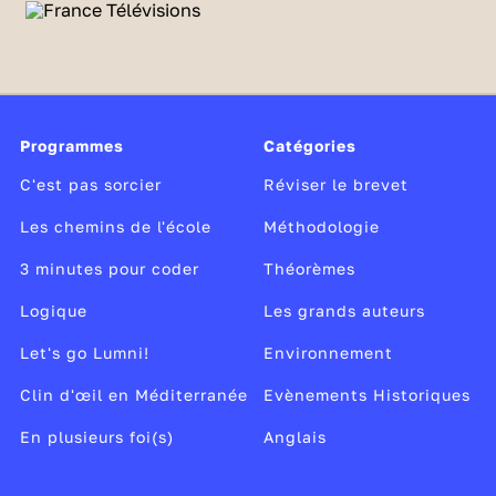
I. L’Union européenne, un territoire en
construction
A. Une union d’États divers
Élargissement vers l’Est, déplacement du
Programmes
Catégories
centre de gravité
Question des frontières de l’UE avec les
C'est pas sorcier
Réviser le brevet
possibles intégrations de pays candidats
Les chemins de l'école
Méthodologie
Euroscepticisme, vers une déconstruction ?
3 minutes pour coder
Théorèmes
B. Des institutions et des projets fédérateurs
de l’UE
Logique
Les grands auteurs
Capitales européennes
Let's go Lumni!
Environnement
Journées de l’Europe
Projets : Erasmus+, capitales européennes de
Clin d'œil en Méditerranée
Evènements Historiques
la culture
En plusieurs foi(s)
Anglais
C. Un territoire d’appartenance à géométrie
variable