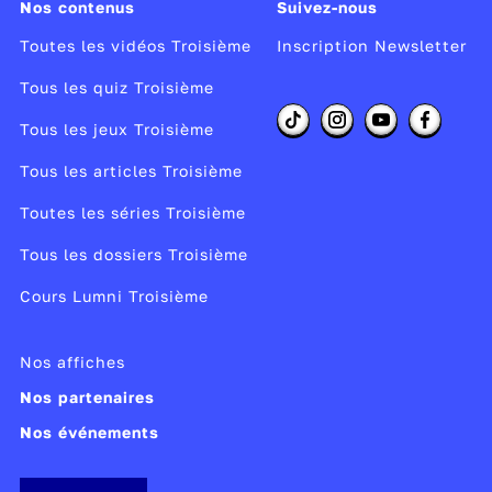
Nos contenus
Suivez-nous
Espace Schengen : territoire des circulations
Euro zone : territoire de la monnaie
Toutes les vidéos Troisième
Inscription Newsletter
Le territoire de l’UE ne coïncide ni avec
Tous les quiz Troisième
l’espace Schengen ni avec l’euro zone
Tous les jeux Troisième
II. L’Union, un territoire contrasté qui agit
Tous les articles Troisième
pour réduire les inégalités entre ses membres
A. Un territoire inégalement intégré
Toutes les séries Troisième
Mégalopole : réseau très densément peuplé et
Tous les dossiers Troisième
très bien connecté
Cours Lumni Troisième
Périphérie proche : réseau densément peuplé
et bien connecté
Périphérie éloignée: réseau peu peuplé et
Nos affiches
moins intégré
Nos partenaires
B. Un territoire inégalement développé
Nos événements
IDH très élevé : Europe du Nord, mégalopole
IDH élevé : périphérie proche