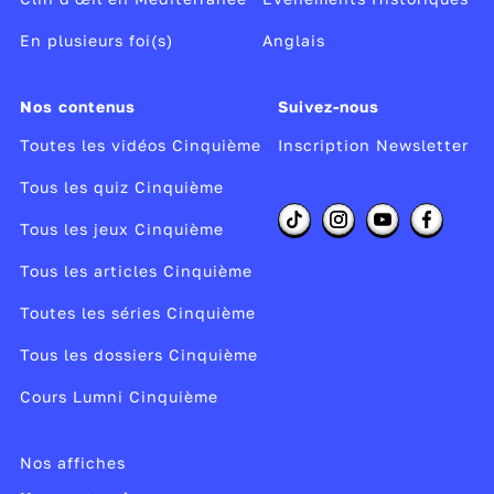
plusieurs arguments :
En plusieurs foi(s)
Anglais
Le drapeau flotte dans le vent alors qu’il
n’y a pas d'atmosphère sur la Lune.
Nos contenus
Suivez-nous
Sur les photos, il n’y a pas d’étoiles dans le
Toutes les vidéos Cinquième
Inscription Newsletter
ciel.
Tous les quiz Cinquième
Pour l’auteur, les images de l’homme
Tous les jeux Cinquième
marchant sur la Lune auraient été réalisées sur
Terre, dans une base militaire secrète… avec
Tous les articles Cinquième
la complicité du réalisateur Stanley Kubrick et
Toutes les séries Cinquième
des effets spéciaux de son film
2001 :
Tous les dossiers Cinquième
l’Odyssée de l’espace
sorti en 1968.
Cours Lumni Cinquième
Le
moon hoax
, le canular lunaire...
Tous ces arguments sont faux. Des
Nos affiches
spécialistes l’ont clairement démontré :