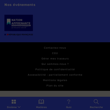
La libre
Nos événements
commu
nication
des
pensées
et des
opinion
Contactez-nous
s est un
CGU
des
Gérer mes traceurs
droits
Qui sommes-nous ?
Politique de confidentialité
les plus
Accessibilité : partiellement conforme
précieu
Mentions légales
Article 11 de la Constitution
x de
Plan du site
l’homm
e. Tout
citoyen
Sixième
Matières
Quiz
Recherche