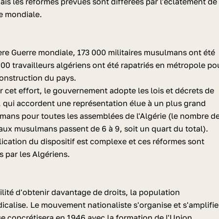
is les réformes prévues sont différées par l'éclatement de
e mondiale.
re Guerre mondiale, 173 000 militaires musulmans ont été
000 travailleurs algériens ont été rapatriés en métropole po
econstruction du pays.
cet effort, le gouvernement adopte les lois et décrets de
, qui accordent une représentation élue à un plus grand
ans pour toutes les assemblées de l'Algérie (le nombre d
aux musulmans passent de 6 à 9, soit un quart du total).
ication du dispositif est complexe et ces réformes sont
s par les Algériens.
ilité d'obtenir davantage de droits, la population
calise. Le mouvement nationaliste s'organise et s'amplifie
 se concrétisera en 1946 avec la formation de l'Union