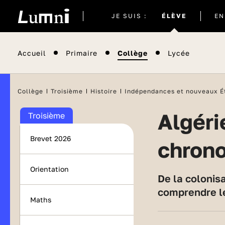
Site
JE SUIS :
ÉLÈVE
EN
actuel
Accueil
Primaire
Collège
Lycée
Collège
Troisième
Histoire
Indépendances et nouveaux É
Algérie, de la colonisation à l’indépendance :
Troisième
Brevet 2026
chrono
Orientation
De la colonisation en 1830 aux accords d'Evian en 1962, retour sur les dates clés afin de mieux
comprendre le
Maths