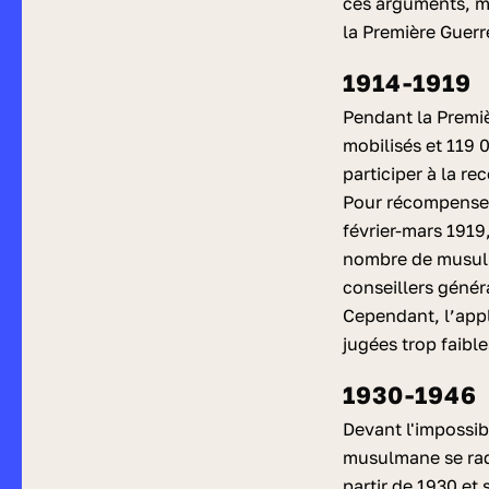
ces arguments, ma
la Première Guerr
1914-1919
Pendant la Premiè
mobilisés et 119 
participer à la r
Pour récompenser 
février-mars 1919
nombre de musulm
conseillers génér
Cependant, l’appl
jugées trop faible
1930-1946
Devant l'impossib
musulmane se radi
partir de 1930 et