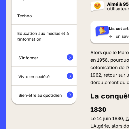
Aimé à
95
utilisateu
Techno
Lis cet ar
Education aux médias et à
->
En sav
l'information
Alors que le Maro
S'informer
en 1956, pourquoi 
colonisation de l
1962, retour sur 
Vivre en société
déroulement du c
La conquê
Bien-être au quotidien
1830
Le 14 juin 1830,
l
L'Algérie, alors d