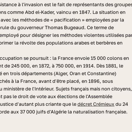
sistance à l'invasion est le fait de représentants des groupe
ens comme Abd el-Kader, vaincu en 1847. La situation en
 avec les méthodes de « pacification » employées par la
férule du gouverneur Thomas Bugeaud. Ce terme de
t employé pour désigner les méthodes violentes utilisées pa
primer la révolte des populations arabes et berbères en
occupation se poursuit : la France envoie 15 000 colons en
ent de 245 000, en 1872, à 750 000, en 1914. Dès 1881, le
isé en trois départements (Alger, Oran et Constantine)
chés à la France, avant d'être placé, en 1896, sous
u ministère de l'Intérieur. Sujets français mais non citoyens
nt pas le droit de vote aux élections de l'Assemblée
justice d'autant plus criante que le
décret Crémieux
du 24
rde aux 37 000 juifs d'Algérie la naturalisation française.