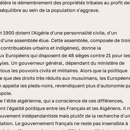
célère le démembrement des propriétés tribales au profit de
équilibre au sein de la population s'aggrave.
t 1900 dotent l'Algérie d'une personnalité civile, d'un
t d'une assemblée élue. Cette assemblée, composée de troi
 contribuables urbains et indigènes), donne la
x Européens qui disposent de 48 sièges contre 21 pour le
byles. Un gouverneur général, dépendant du ministère de
 tous les pouvoirs civils et militaires. Alors que la politique
ie que des droits très réduits aux musulmans, les Européen
on appelle les pieds-noirs, revendiquent plus d'autonomie p
opole.
e l’élite algérienne, qui a conscience de ces différences,
l'égalité politique entre les Français et les Algériens. Il 
mouvement indépendantiste mais plutôt de la recherche d'u
ilation. Le gouvernement français ne reste pas insensible à