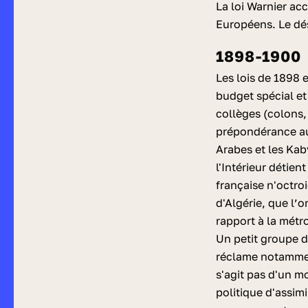
La loi Warnier ac
Européens. Le dés
1898-1900
Les lois de 1898 e
budget spécial e
collèges (colons,
prépondérance au
Arabes et les Ka
l'Intérieur détient
française n'octro
d'Algérie, que l’
rapport à la métr
Un petit groupe d
réclame notamment 
s'agit pas d'un 
politique d'assim