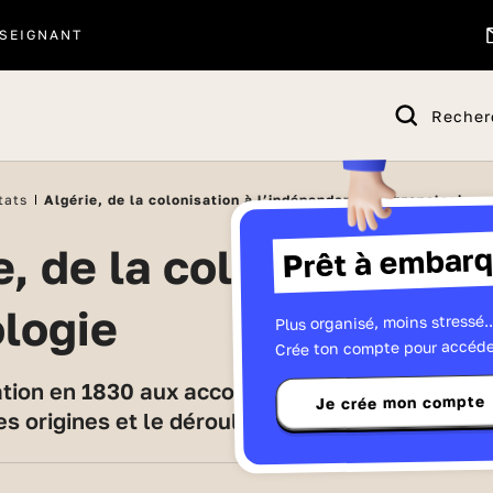
SEIGNANT
Recher
tats
Algérie, de la colonisation à l’indépendance : chronologie
Prêt à embarq
logie
Plus organisé, moins stressé..
Crée ton compte pour accéde
Je crée mon compte
s origines et le déroulement du conflit.