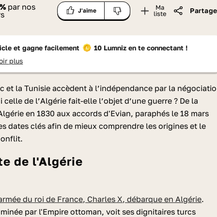
%
par nos
Ma
Partage
J'aime
rs
liste
ticle et gagne facilement
10 Lumniz
en te connectant !
oir plus
c et la Tunisie accèdent à l’indépendance par la négociati
celle de l’Algérie fait-elle l’objet d’une guerre ? De la
'Algérie en 1830 aux accords d'Evian, paraphés le 18 mars
les dates clés afin de mieux comprendre les origines et le
onflit.
te de l'Algérie
'armée du roi de France, Charles X, débarque en Algérie
.
ominée par l'Empire ottoman, voit ses dignitaires turcs