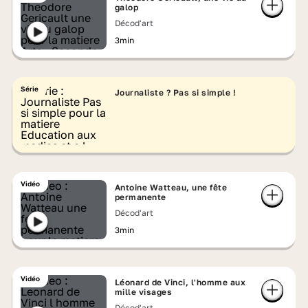
galop
Décod'art
3min
Série
Journaliste ? Pas si simple !
Vidéo
Antoine Watteau, une fête
permanente
Décod'art
3min
Vidéo
Léonard de Vinci, l'homme aux
mille visages
Décod'art