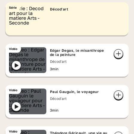
Série
Décod'art
Vidéo
Edgar Degas, le misanthrope
de la peinture
Décod'art
3min
Vidéo
Paul Gauguin, le voyageur
Décod'art
3min
Vidéo
Théodore Géricault, une vie au