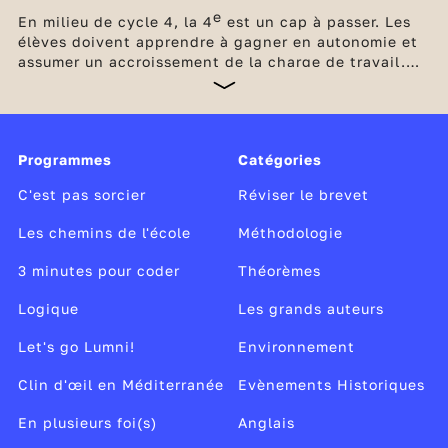
e
En milieu de cycle 4, la 4
est un cap à passer. Les
élèves doivent apprendre à gagner en autonomie et
assumer un accroissement de la charge de travail.
Les enseignements deviennent plus denses et plus
abstraits. Quatre heures par semaine sont également
dédiées aux enseignements complémentaires : EPI
(enseignements pratiques interdisciplinaires) et AP
Programmes
Catégories
(accompagnement personnalisé). Chaque élève
prépare progressivement,
C'est pas sorcier
Réviser le brevet
Les chemins de l'école
Méthodologie
3 minutes pour coder
Théorèmes
Logique
Les grands auteurs
Let's go Lumni!
Environnement
Clin d'œil en Méditerranée
Evènements Historiques
En plusieurs foi(s)
Anglais