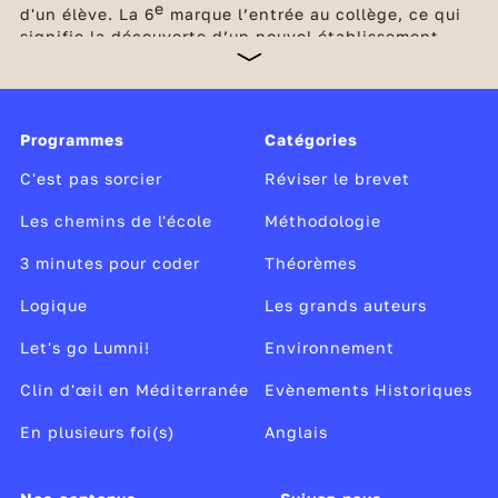
e
d'un élève. La 6
marque l’entrée au collège, ce qui
signifie la découverte d’un nouvel établissement,
d’une nouvelle organisation avec un emploi du
temps, des professeurs différents pour chaque
discipline et de nouvelles méthodes de travail. Une
petite révolution ! Les élèves ont cependant été
Programmes
Catégories
préparés à ce changement dès le début du cycle de
consolidation, le cycle 3, c’est-à-dire en CM1, puis
C'est pas sorcier
Réviser le brevet
en CM2.
Les chemins de l'école
Méthodologie
3 minutes pour coder
Théorèmes
Logique
Les grands auteurs
Let's go Lumni!
Environnement
Clin d'œil en Méditerranée
Evènements Historiques
En plusieurs foi(s)
Anglais