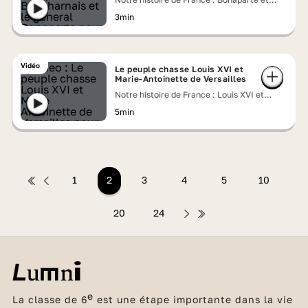
Joséphine, un couple impérial
3min
Vidéo
Le peuple chasse Louis XVI et
Marie-Antoinette de Versailles
Notre histoire de France : Louis XVI et
Marie-Antoinette face à la Révolution
5min
1
2
3
4
5
10
20
24
e
La classe de 6
est une étape importante dans la vie