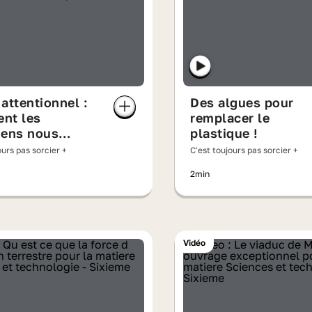
attentionnel :
Des algues pour
nt les
remplacer le
iens nous
plastique !
ulent ?
ours pas sorcier +
C'est toujours pas sorcier +
2min
Vidéo