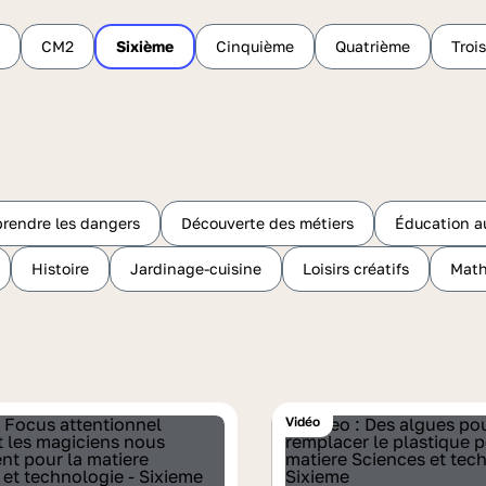
CM2
Sixième
Cinquième
Quatrième
Troi
rendre les dangers
Découverte des métiers
Éducation a
Histoire
Jardinage-cuisine
Loisirs créatifs
Mat
Vidéo