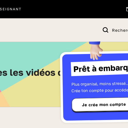
SEIGNANT
Recher
Prêt à embarq
es les vidéos de Sixième - P
Plus organisé, moins stressé..
Crée ton compte pour accéde
Je crée mon compte