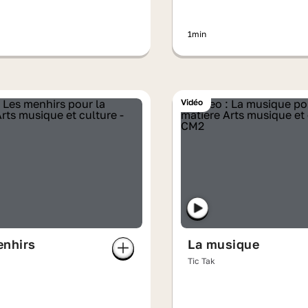
1min
Vidéo
enhirs
La musique
Tic Tak