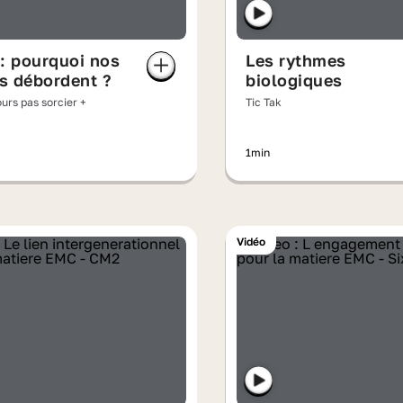
: pourquoi nos
Les rythmes
es débordent ?
biologiques
ours pas sorcier +
Tic Tak
1min
Vidéo