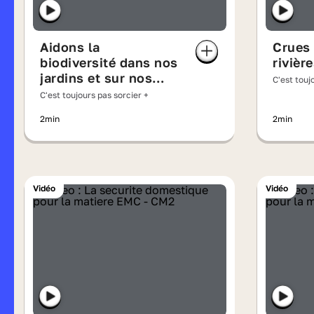
Aidons la
Crues 
biodiversité dans nos
rivièr
jardins et sur nos
C'est touj
balcons
C'est toujours pas sorcier +
2min
2min
Vidéo
Vidéo