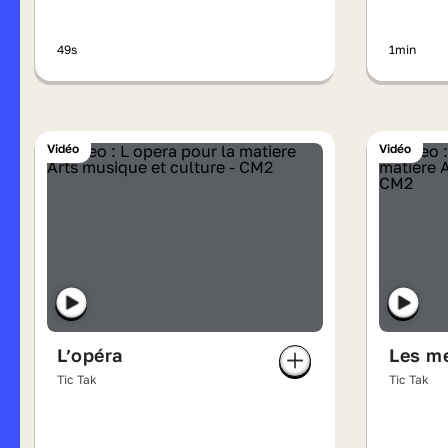
49s
1min
Vidéo
Vidéo
L’opéra
Les m
Tic Tak
Tic Tak