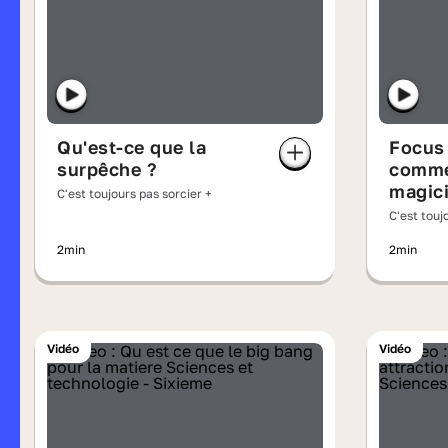
Qu'est-ce que la
Focus 
surpêche ?
comme
magic
C'est toujours pas sorcier +
manip
C'est touj
2min
2min
Vidéo
Vidéo