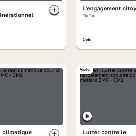
n
L'engagement cito
énérationnel
Tic Tak
1min
Vidéo
i climatique
Lutter contre le