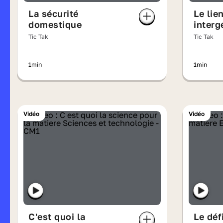
La sécurité
Le lie
domestique
interg
Tic Tak
Tic Tak
1min
1min
Vidéo
Vidéo
C'est quoi la
Le déf