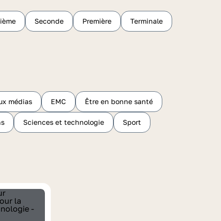
sième
Seconde
Première
Terminale
ux médias
EMC
Être en bonne santé
hs
Sciences et technologie
Sport