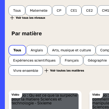
Tous
Maternelle
CP
CE1
CE2
CM1
Par matière
Tous
Anglais
Arts, musique et culture
Comp
Expériences scientifiques
Français
Géographie
Vivre ensemble
Vidéo
Vidéo