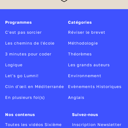
d’une nouvelle organisation avec un emploi du
temps, des professeurs différents pour chaque
discipline et de nouvelles méthodes de travail. Une
petite révolution ! Les élèves ont cependant été
Programmes
Catégories
préparés à ce changement dès le début du cycle de
consolidation, le cycle 3, c’est-à-dire en CM1, puis
C'est pas sorcier
Réviser le brevet
en CM2.
Les chemins de l'école
Méthodologie
3 minutes pour coder
Théorèmes
Logique
Les grands auteurs
Let's go Lumni!
Environnement
Clin d'œil en Méditerranée
Evènements Historiques
En plusieurs foi(s)
Anglais
Nos contenus
Suivez-nous
Toutes les vidéos Sixième
Inscription Newsletter