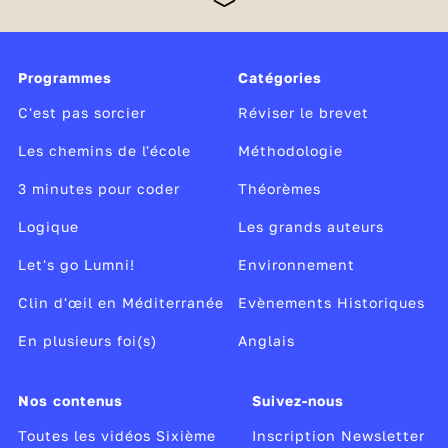
d’une nouvelle organisation avec un emploi du
temps, des professeurs différents pour chaque
discipline et de nouvelles méthodes de travail. Une
petite révolution ! Les élèves ont cependant été
Programmes
Catégories
préparés à ce changement dès le début du cycle de
consolidation, le cycle 3, c’est-à-dire en CM1, puis
C'est pas sorcier
Réviser le brevet
en CM2.
Les chemins de l'école
Méthodologie
3 minutes pour coder
Théorèmes
Logique
Les grands auteurs
Let's go Lumni!
Environnement
Clin d'œil en Méditerranée
Evènements Historiques
En plusieurs foi(s)
Anglais
Nos contenus
Suivez-nous
Toutes les vidéos Sixième
Inscription Newsletter