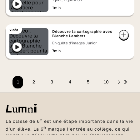
1min
Vidéo
Découvre la cartographie avec
Blanche Lambert
En quête d'images Junior
7min
1
2
3
4
5
10
e
La classe de 6
est une étape importante dans la vie
e
d'un élève. La 6
marque l’entrée au collège, ce qui
signifie la découverte d’un nouvel établissement,