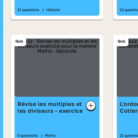
11 questions
|
Histoire
12 questi
Quiz
Quiz
Révise les multiples et
L'ordo
les diviseurs - exercice
Cotter
5 questions
|
Maths
11 questi