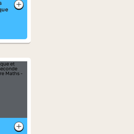
s
que