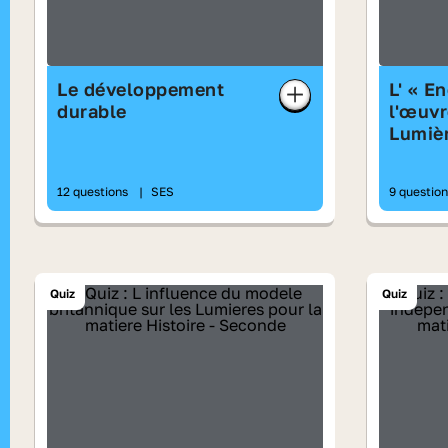
Le développement
L' « E
durable
l'œuvr
Lumiè
12 questions
|
SES
9 questio
Quiz
Quiz