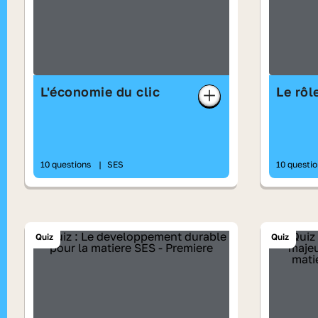
L'économie du clic
Le rôl
10 questions
|
SES
10 questi
Quiz
Quiz