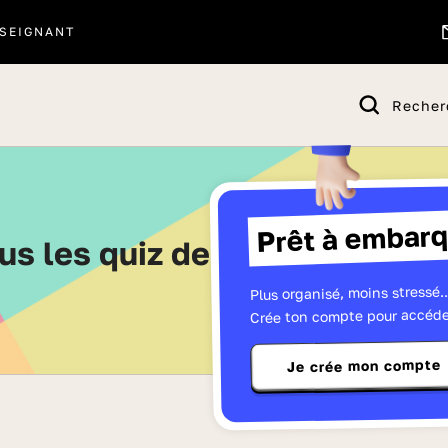
SEIGNANT
Recher
Prêt à embarq
ous les quiz de Seconde - Pag
Plus organisé, moins stressé..
Crée ton compte pour accéde
Je crée mon compte