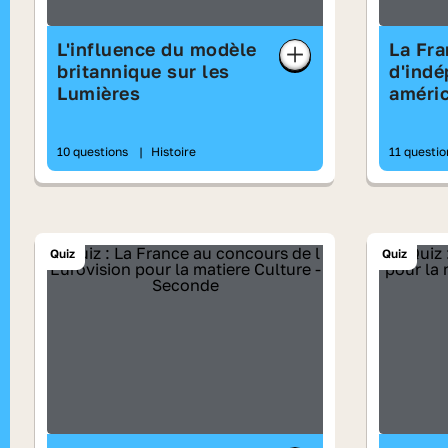
L'influence du modèle
La Fra
britannique sur les
d'ind
Lumières
améri
10 questions
|
Histoire
11 questi
Quiz
Quiz