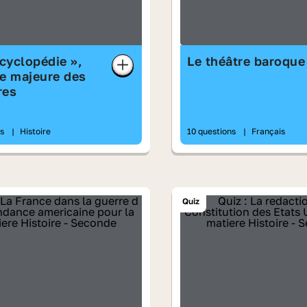
ncyclopédie »,
Le théâtre baroque
e majeure des
res
ns
|
Histoire
10 questions
|
Français
Quiz