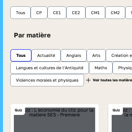
Tous
CP
CE1
CE2
CM1
CM2
Par matière
Tous
Actualité
Anglais
Arts
Création 
Langues et cultures de l’Antiquité
Maths
Physiq
Violences morales et physiques
Quiz
Quiz