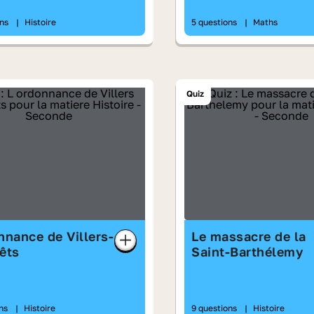
ons
|
Histoire
5 questions
|
Maths
Quiz
nnance de Villers-
Le massacre de la
êts
Saint‑Barthélemy
ons
|
Histoire
9 questions
|
Histoire