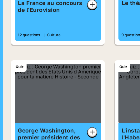
La France au concours
Le thé
de l'Eurovision
12 questions
|
Culture
9 questio
Quiz
Quiz
George Washington,
L'inst
premier président des
l'Habe