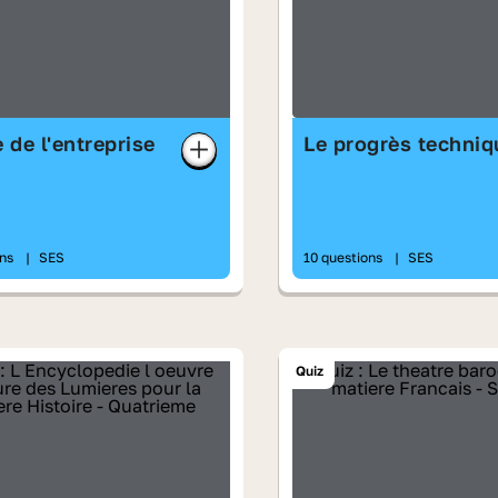
e de l'entreprise
Le progrès techniq
ons
|
SES
10 questions
|
SES
Quiz