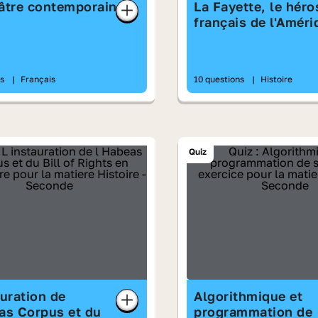
âtre contemporain
La Fayette, le héro
français de l'Améri
ns
|
Français
10 questions
|
Histoire
Quiz
auration de
Algorithmique et
as Corpus et du
programmation de