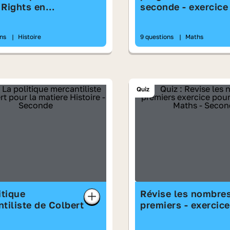
f Rights en
seconde - exercice
erre
ons
|
Histoire
9 questions
|
Maths
Quiz
itique
Révise les nombre
tiliste de Colbert
premiers - exercice