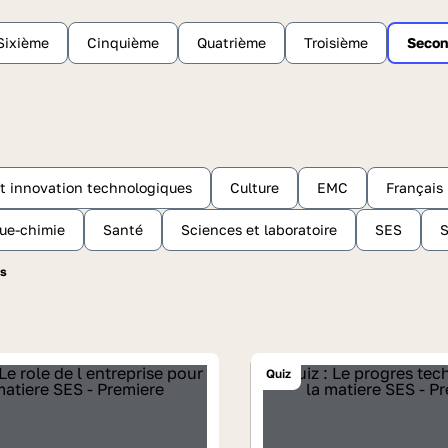
Sixième
Cinquième
Quatrième
Troisième
Seco
et innovation technologiques
Culture
EMC
Français
ue-chimie
Santé
Sciences et laboratoire
SES
Quiz