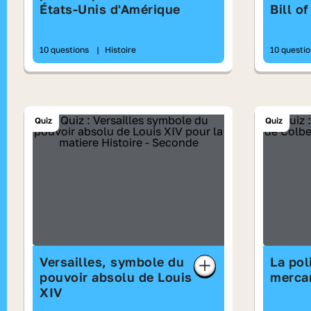
États‑Unis d'Amérique
Bill o
Anglet
10 questions
|
Histoire
10 questi
Quiz
Quiz
Versailles, symbole du
La pol
pouvoir absolu de Louis
mercan
XIV