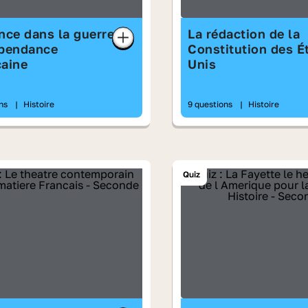
nce dans la guerre
La rédaction de la
épendance
Constitution des É
caine
Unis
ons
|
Histoire
9 questions
|
Histoire
Quiz