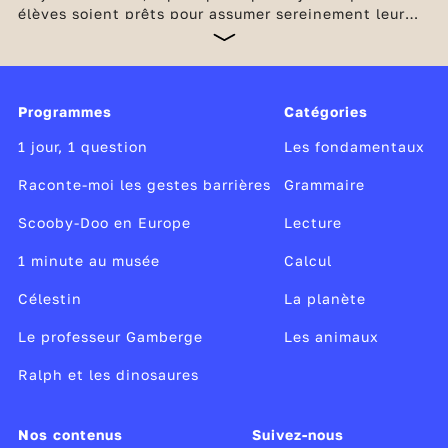
élèves soient prêts pour assumer sereinement leur
future entrée au collège. Les bases en français et en
maths doivent être consolidées en poursuivant
l’étude de la langue par des enseignements soutenus
et réguliers ainsi que par la multiplication d’exercice
Programmes
Catégories
de calcul et de résolution de problèmes. Des
dispositifs d'accompagnement complètent les
1 jour, 1 question
Les fondamentaux
enseignements obligatoires à l'école élémentaire.
Raconte-moi les gestes barrières
Grammaire
Scooby-Doo en Europe
Lecture
1 minute au musée
Calcul
Célestin
La planète
Le professeur Gamberge
Les animaux
Ralph et les dinosaures
Nos contenus
Suivez-nous