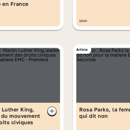
e en France
1min
Article
 Luther King,
Rosa Parks, la fe
r du mouvement
qui dit non
oits civiques