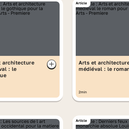
Article
t architecture
Arts et architectur
al : le
médiéval : le roma
que
2min
Article