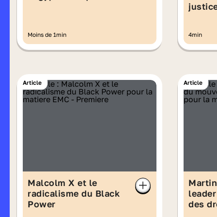
justic
Moins de 1min
4min
Article
Article
Malcolm X et le
Martin
radicalisme du Black
leade
Power
des dr