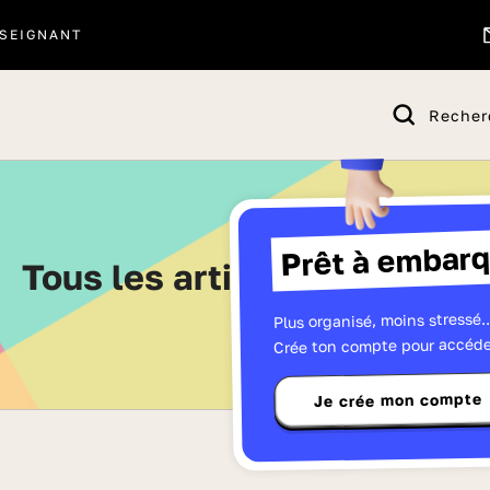
SEIGNANT
Recher
Prêt à embarq
Tous les articles - Page 31
Plus organisé, moins stressé..
Crée ton compte pour accéde
Je crée mon compte