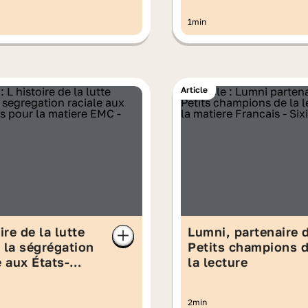
1min
Article
ire de la lutte
Lumni, partenaire 
 la ségrégation
Petits champions 
e aux États-
la lecture
2min