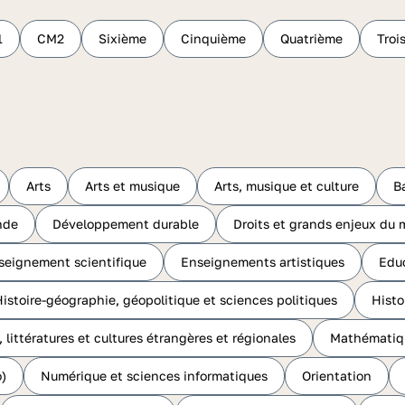
1
CM2
Sixième
Cinquième
Quatrième
Troi
Arts
Arts et musique
Arts, musique et culture
B
nde
Développement durable
Droits et grands enjeux du
seignement scientifique
Enseignements artistiques
Educ
istoire-géographie, géopolitique et sciences politiques
Histo
 littératures et cultures étrangères et régionales
Mathématiq
)
Numérique et sciences informatiques
Orientation