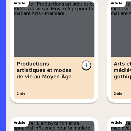
Article
Article
Productions
Arts e
artistiques et modes
médiév
de vie au Moyen Âge
gothi
2min
2min
Article
Article