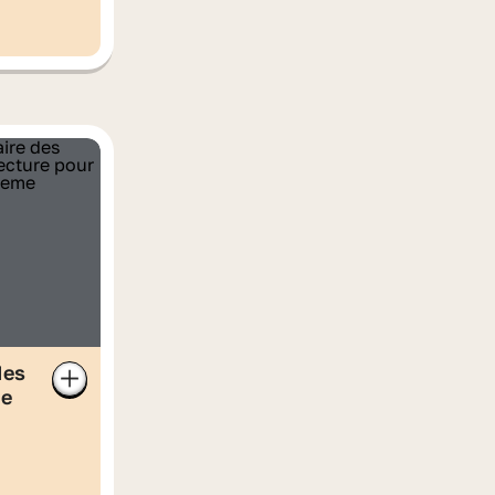
des
de