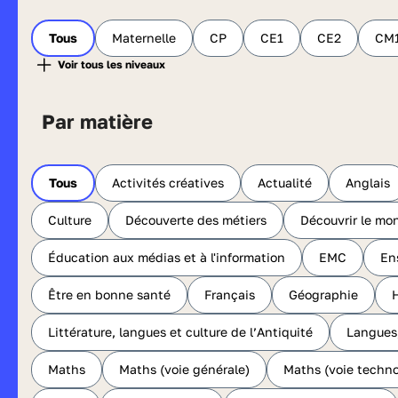
Tous
Maternelle
CP
CE1
CE2
CM
Par matière
Tous
Activités créatives
Actualité
Anglais
Culture
Découverte des métiers
Découvrir le mo
Éducation aux médias et à l'information
EMC
En
Être en bonne santé
Français
Géographie
H
Littérature, langues et culture de l’Antiquité
Langues,
Maths
Maths (voie générale)
Maths (voie techno