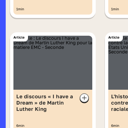
1min
1min
Article
Article
Le discours « I have a
L'histo
Dream » de Martin
contre
Luther King
racial
Unis
6min
6min