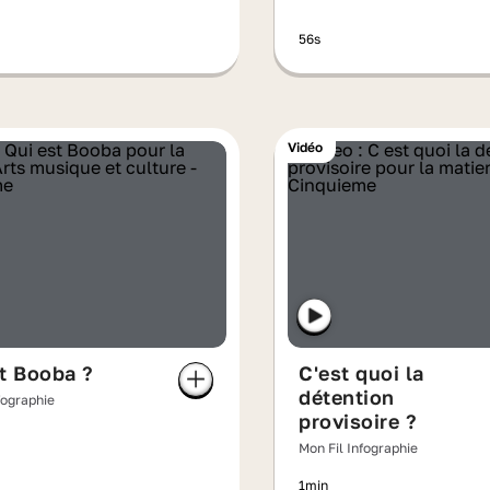
56s
Vidéo
t Booba ?
C'est quoi la
détention
fographie
provisoire ?
Mon Fil Infographie
1min