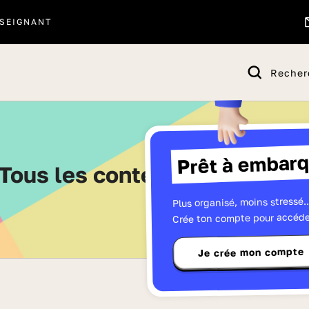
SEIGNANT
Recher
Prêt à embarq
Tous les contenus - Page 27
Plus organisé, moins stressé..
Crée ton compte pour accéde
Je crée mon compte