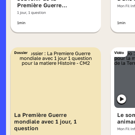
Première Guerre
Mon Fil In
mondiale ?
1 jour, 1 question
1min
1min
Dossier
Vidéo
La Première Guerre
Le so
mondiale avec 1 jour, 1
anima
question
Mon Fil In