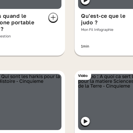
 quand le
Qu'est-ce que le
one portable
judo ?
 ?
Mon Fil Infographie
uestion
1min
Vidéo