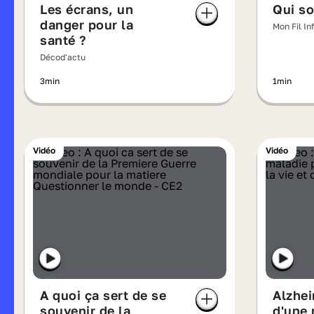
Les écrans, un
Qui so
danger pour la
Mon Fil In
santé ?
Décod'actu
3min
1min
Vidéo
Vidéo
A quoi ça sert de se
Alzhei
souvenir de la
d'une 