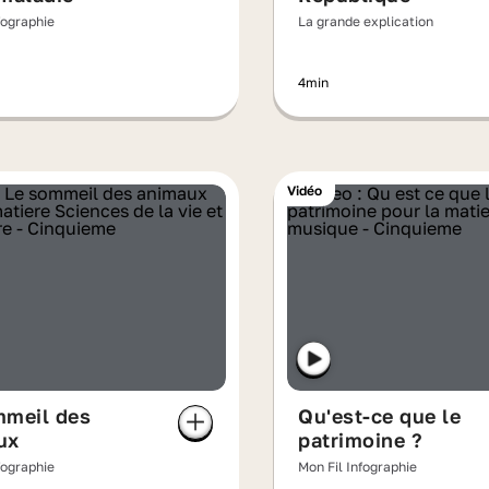
fographie
La grande explication
4min
Vidéo
mmeil des
Qu'est-ce que le
ux
patrimoine ?
fographie
Mon Fil Infographie