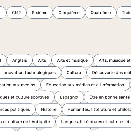
1
CM2
Sixième
Cinquième
Quatrième
Troi
d
Anglais
Arts
Arts et musique
Arts, musique et
t innovation technologiques
Culture
Découverte des mét
cation aux médias
Éducation aux médias et à l'information
ques et culture sportives
Espagnol
Être en bonne santé
ences politiques
Histoire
Humanités, littérature et philos
s et culture de l’Antiquité
Langues, littératures et cultures ét