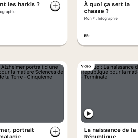
nt les harkis ?
À quoi ça sert la
chasse ?
fographie
Mon Fil Infographie
55s
Vidéo
mer, portrait
La naissance de la 
maladie
République