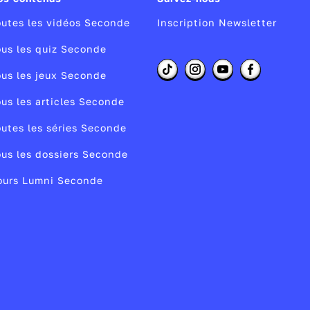
utes les vidéos Seconde
Inscription Newsletter
il
us les quiz Seconde
us les jeux Seconde
–
us les articles Seconde
n
e
utes les séries Seconde
,
us les dossiers Seconde
ours Lumni Seconde
a
e
s