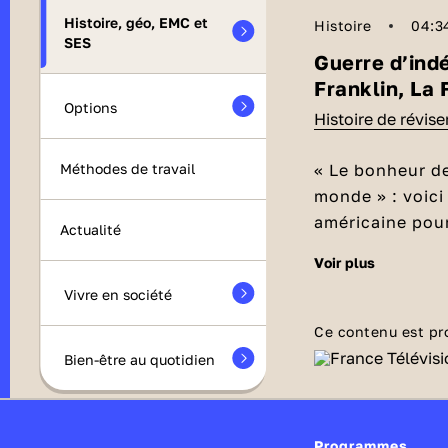
Histoire, géo, EMC et
Histoire
04:3
SES
Guerre d’ind
Franklin, La 
Options
Histoire de révis
« Le bonheur de
Méthodes de travail
monde » : voici
américaine pour
Actualité
l'aide en Franc
voir plus
L'influence 
Manon Bril sur 
français La 
Vivre en société
naissance à deu
En 1776, c’est 
Louis XVI.
Ce contenu est pr
domination ang
Bien-être au quotidien
chargés de la r
est envoyé en
Engagement 
autrement dit d
Programmes