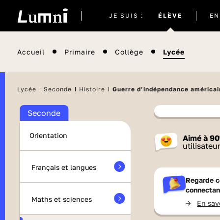
Site
JE SUIS :
ÉLÈVE
EN
actuel
Accueil
Primaire
Collège
Lycée
Lycée
Seconde
Histoire
Guerre d’indépendance américain
Seconde
Contenu
Orientation
Aimé à
90
France 
utilisateu
Français et langues
Regarde c
connectan
Maths et sciences
->
En sav