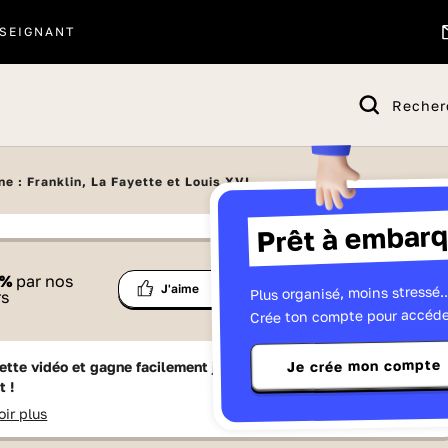
SEIGNANT
Recher
e : Franklin, La Fayette et Louis XVI
Prêt à embarq
 proposé par
%
par nos
Ma
Plus organisé, moins stressé..
Partage
J'aime
Télévisions
rs
liste
Crée ton compte pour accéde
Je crée mon compte
ette vidéo et gagne facilement jusqu'à
15 Lumniz
en te
t !
oir plus