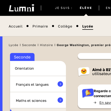
Site
JE SUIS :
ÉLÈVE
EN
actuel
Accueil
Primaire
Collège
Lycée
Lycée
Seconde
Histoire
George Washington, premier pré
Seconde
Contenu
Orientation
Aimé à
81
France 
utilisateu
Français et langues
Regarde c
connectan
Maths et sciences
->
En sav