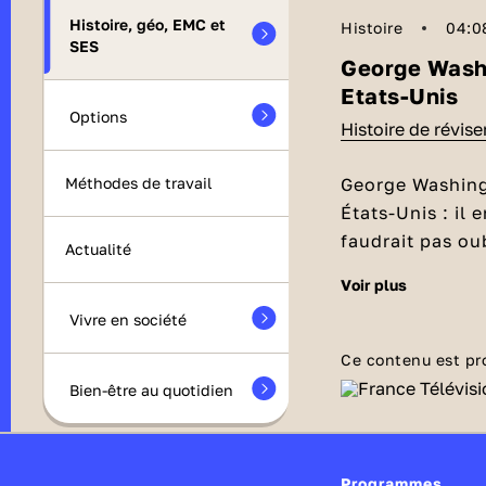
Histoire, géo, EMC et
Histoire
04:0
SES
George Washi
Etats-Unis
Options
Histoire de révis
George Washing
Méthodes de travail
États-Unis : il 
faudrait pas oub
Actualité
d'Indépendance
voir plus
La fulguran
américains vic
Vivre en société
Bril sur celui j
En 1756, au bea
américaine
Français pour c
.
Ce contenu est pr
sept ans !),
Geo
Bien-être au quotidien
remarquer pour
En 1770, les co
tard, vers 1770
trop lourdes et
13 colonies amé
liberté. En 177
Programmes