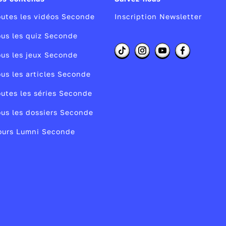
utes les vidéos Seconde
Inscription Newsletter
us les quiz Seconde
s
us les jeux Seconde
7
es
us les articles Seconde
e
utes les séries Seconde
.
us les dossiers Seconde
ours Lumni Seconde
e
té