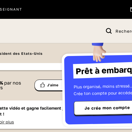
SEIGNANT
Recher
sident des Etats-Unis
Prêt à embarq
 proposé par
%
par nos
Ma
Plus organisé, moins stressé..
Partage
J'aime
Télévisions
rs
liste
Crée ton compte pour accéde
Je crée mon compte
ette vidéo et gagne facilement jusqu'à
15 Lumniz
en te
t !
oir plus