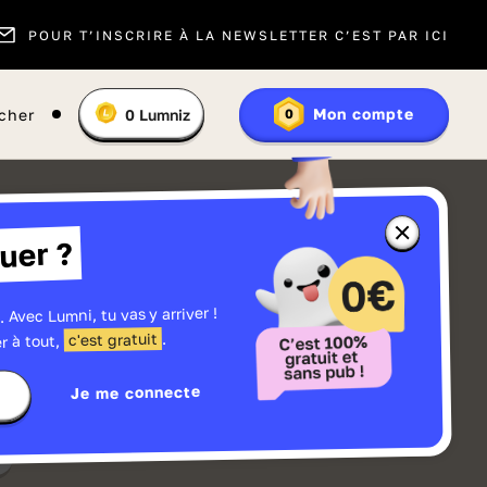
POUR T’INSCRIRE À LA NEWSLETTER C’EST PAR ICI
Vous
Mon compte
cher
0
Lumniz
0
En
avez
savoir
:
plus
sur
les
Lumniz
Fermer
uer ?
la
fenêtre
d'informatio
sur
les
. Avec Lumni, tu vas y arriver !
r
Lumniz
.
c'est gratuit
r à tout,
Je me connecte