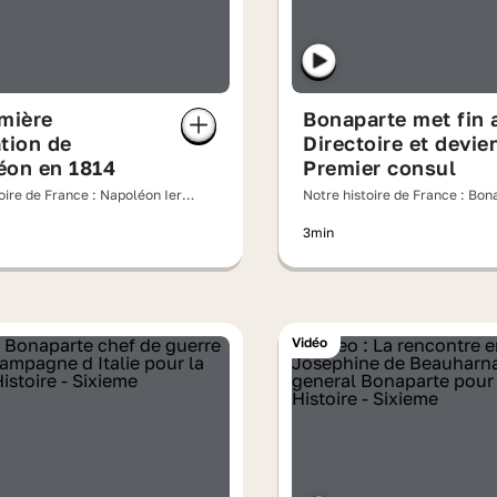
mière
Bonaparte met fin 
tion de
Directoire et devie
éon en 1814
Premier consul
oire de France : Napoléon Ier,
Notre histoire de France : Bon
de l'Empereur
Joséphine, un couple impérial
3min
Vidéo