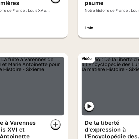
umières
paume
oire de France : Louis XV à
Notre histoire de France : Loui
es Lumières
Marie-Antoinette face à la Rév
1min
Vidéo
te à Varennes
De la liberté
is XVI et
d'expression à
Antoinette
l'Encyclopédie des