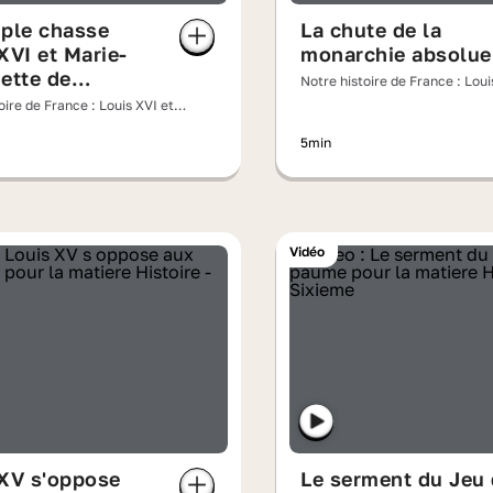
uple chasse
La chute de la
XVI et Marie-
monarchie absolue
ette de
Notre histoire de France : Loui
lles
Marie-Antoinette face à la Rév
oire de France : Louis XVI et
inette face à la Révolution
5min
Vidéo
 XV s'oppose
Le serment du Jeu