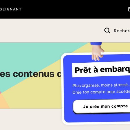
SEIGNANT
Recher
Prêt à embarq
 les contenus de Cinquième - 
Plus organisé, moins stressé..
Crée ton compte pour accéde
Je crée mon compte