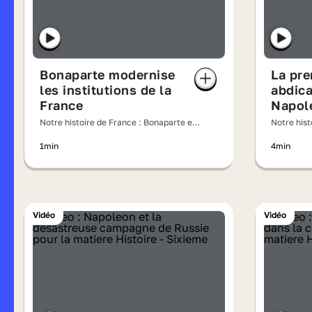
Bonaparte modernise
La pre
les institutions de la
abdica
France
Napol
Notre histoire de France : Bonaparte et
Notre hist
Joséphine, un couple impérial
la chute 
1min
4min
Vidéo
Vidéo