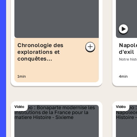
Chronologie des
Napolé
explorations et
d'exil
conquêtes
Notre hist
européennes au XVIe
la chute 
siècle
1min
4min
Vidéo
Vidéo