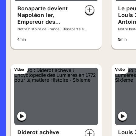
Bonaparte devient
Le pe
Napoléon Ier,
Louis 
Empereur des
Antoin
français
Versai
Notre histoire de France : Bonaparte et
Notre hist
Joséphine, un couple impérial
Marie-Anto
4min
5min
Vidéo
Vidéo
Diderot achève
Louis