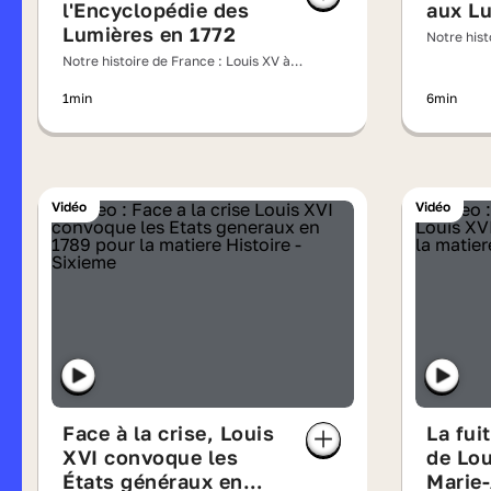
l'Encyclopédie des
aux L
Lumières en 1772
Notre hist
l'ombre d
Notre histoire de France : Louis XV à
l'ombre des Lumières
1min
6min
Vidéo
Vidéo
Face à la crise, Louis
La fui
XVI convoque les
de Lou
États généraux en
Marie-