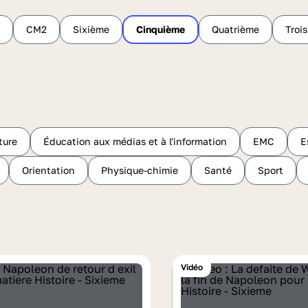
CM2
Sixième
Cinquième
Quatrième
Troi
ture
Éducation aux médias et à l'information
EMC
E
Orientation
Physique-chimie
Santé
Sport
Vidéo