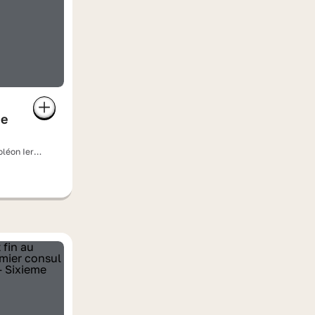
de
oléon Ier,