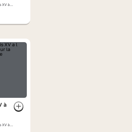
s XV à
V à
s XV à