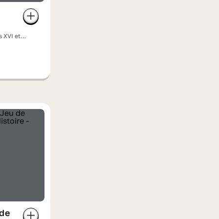
s XVI et
olution
 de