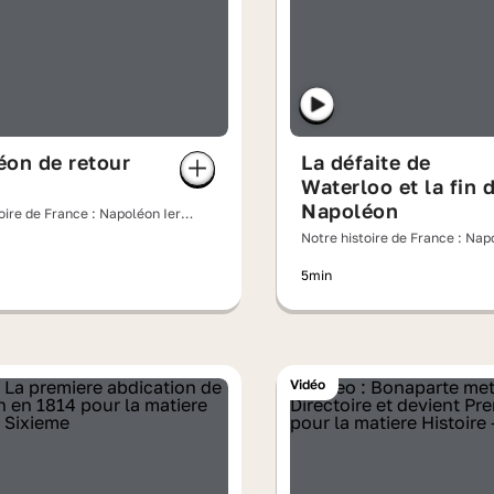
on de retour
La défaite de
Waterloo et la fin 
Napoléon
oire de France : Napoléon Ier,
de l'Empereur
Notre histoire de France : Nap
la chute de l'Empereur
5min
Vidéo