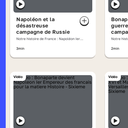
Napoléon et la
Bonapa
désastreuse
guerre
campagne de Russie
campag
Notre histoire de France : Napoléon Ier,
Notre hist
la chute de l'Empereur
Joséphine,
3min
2min
Vidéo
Vidéo