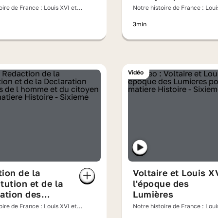
Lumières
oire de France : Louis XVI et
Notre histoire de France : Loui
inette face à la Révolution
l'ombre des Lumières
3min
Vidéo
ion de la
Voltaire et Louis X
tution et de la
l'époque des
ation des
Lumières
 de l'homme et
oire de France : Louis XVI et
Notre histoire de France : Loui
oyen
inette face à la Révolution
l'ombre des Lumières