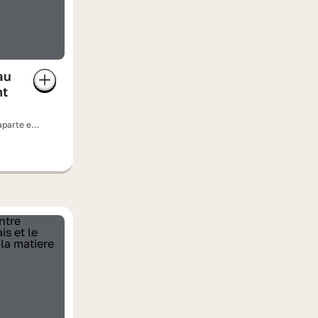
au
nt
aparte et