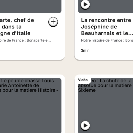
rte, chef de
La rencontre entre
 dans la
Joséphine de
ne d'Italie
Beauharnais et le
général Bonaparte
oire de France : Bonaparte et
Notre histoire de France : Bon
 un couple impérial
Joséphine, un couple impérial
3min
Vidéo