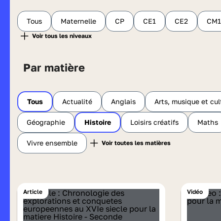
Tous
Maternelle
CP
CE1
CE2
CM1
Par matière
Tous
Actualité
Anglais
Arts, musique et cul
Géographie
Histoire
Loisirs créatifs
Maths
Vivre ensemble
Article
Vidéo