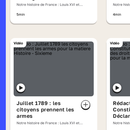
1789
Notre histoire de France : Louis XVI et
Notre hist
Marie-Antoinette face à la Révolution
Marie-Anto
5min
4min
Vidéo
Vidéo
Juillet 1789 : les
Rédact
citoyens prennent les
Consti
armes
Déclar
droits
Notre histoire de France : Louis XVI et
Notre hist
Marie-Antoinette face à la Révolution
du cit
Marie-Anto