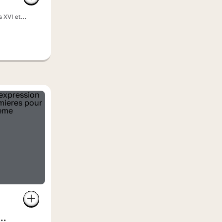
s XVI et
olution