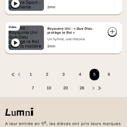
2min
Vidéo
Royaume Uni : « Que Dieu
protège le Roi »
Un hymne, une histoire
2min
1
2
3
4
5
6
7
10
20
26
e
A leur entrée en 5
, les élèves ont pris leurs marques