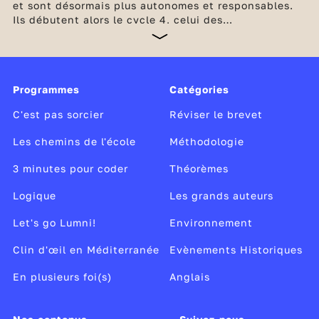
et sont désormais plus autonomes et responsables.
Ils débutent alors le cycle 4, celui des
e
approfondissements, (qui couvre les classes de 5
,
e
e
4
et 3
). Ils poursuivent l’acquisition de nouvelles
compétences, dans une dizaine de disciplines :
français, mathématiques, histoire-géographie, 2
Programmes
Catégories
langues vivantes, enseignement moral et civique,
éducation aux médias et à l’information,
C'est pas sorcier
Réviser le brevet
Les chemins de l'école
Méthodologie
3 minutes pour coder
Théorèmes
Logique
Les grands auteurs
Let's go Lumni!
Environnement
Clin d'œil en Méditerranée
Evènements Historiques
En plusieurs foi(s)
Anglais