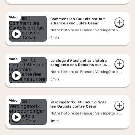
Vidéo
Comment les Gaulois ont fait
alliance avec Jules César
Notre histoire de France : Vercingétorix
contre César
4min
Vidéo
Le siège d'Alésia et la victoire
sanglante des Romains sur les
Gaulois
Notre histoire de France : Vercingétorix
contre César
5min
Vidéo
Vercingétorix, élu pour diriger
les Gaulois contre César
Notre histoire de France : Vercingétorix
contre César
1min