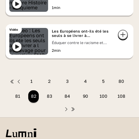
1min
Vidéo
Les Européens ont-ils été les
seuls à se livrer à
l'esclavage ?
Éduquer contre le racisme et
l’antisémitisme
2min
1
2
3
4
5
80
81
82
83
84
90
100
108