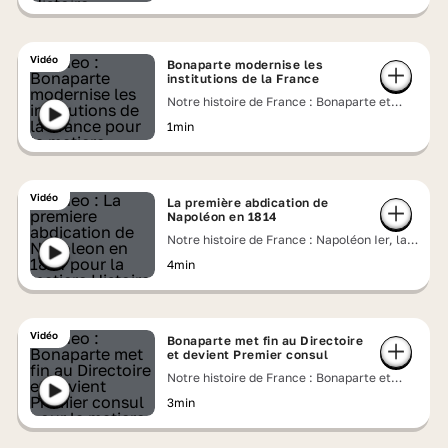
Vidéo
Bonaparte modernise les
institutions de la France
Notre histoire de France : Bonaparte et
Joséphine, un couple impérial
1min
Vidéo
La première abdication de
Napoléon en 1814
Notre histoire de France : Napoléon Ier, la
chute de l'Empereur
4min
Vidéo
Bonaparte met fin au Directoire
et devient Premier consul
Notre histoire de France : Bonaparte et
Joséphine, un couple impérial
3min