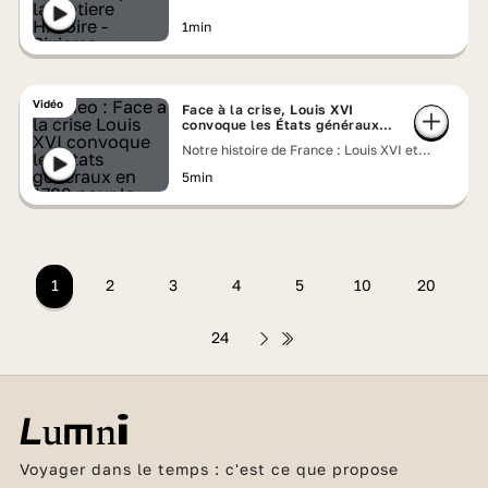
Marie-Antoinette face à la Révolution
1min
Vidéo
Face à la crise, Louis XVI
convoque les États généraux
en 1789
Notre histoire de France : Louis XVI et
Marie-Antoinette face à la Révolution
5min
1
2
3
4
5
10
20
24
Voyager dans le temps : c'est ce que propose