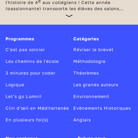
e
l'histoire de 4
aux collégiens ! Cette année
(passionnante) transporte les élèves des salons
philosophiques du XVIIIe siècle aux bouleversements
industriels du XIXe siècle en passant par l'épopée
révolutionnaire française.
Programmes
Catégories
C'est pas sorcier
Réviser le brevet
Les chemins de l'école
Méthodologie
3 minutes pour coder
Théorèmes
Logique
Les grands auteurs
Let's go Lumni!
Environnement
Clin d'œil en Méditerranée
Evènements Historiques
En plusieurs foi(s)
Anglais