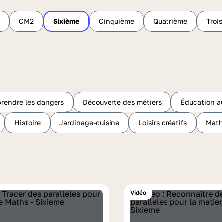
CM2
Sixième
Cinquième
Quatrième
Troi
rendre les dangers
Découverte des métiers
Éducation a
Histoire
Jardinage-cuisine
Loisirs créatifs
Mat
Vidéo