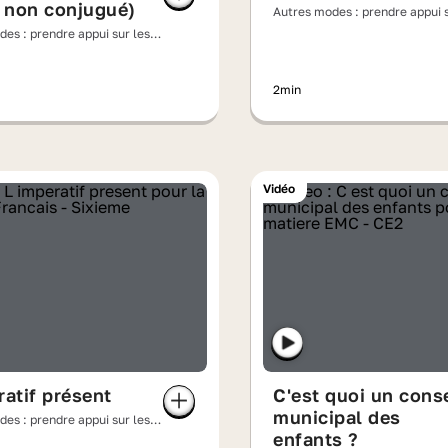
 non conjugué)
Autres modes : prendre appui s
régularités
es : prendre appui sur les
s
2min
Vidéo
ratif présent
C'est quoi un conse
municipal des
es : prendre appui sur les
s
enfants ?