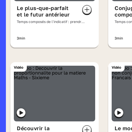
Le plus-que-parfait
Conju
et le futur antérieur
compo
Temps composés de l'indicatif : prendre
Temps comp
appui sur les régularités
appui sur 
3min
3min
Vidéo
Vidéo
Découvrir la
Le mod