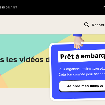
SEIGNANT
Recher
Prêt à embarq
es les vidéos de Sixième - Pa
Plus organisé, moins stressé..
Crée ton compte pour accéde
Je crée mon compte