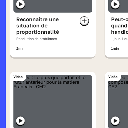
Reconnaître une
Peut-o
situation de
quand
proportionnalité
handi
Résolution de problèmes
1 jour, 1 q
2min
1min
Vidéo
Vidéo