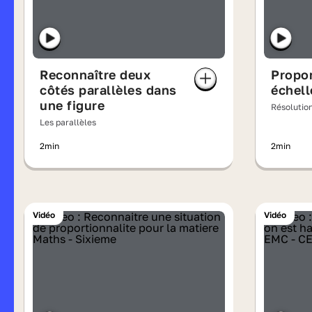
Reconnaître deux
Propor
côtés parallèles dans
échell
une figure
Résolutio
Les parallèles
2min
2min
Vidéo
Vidéo