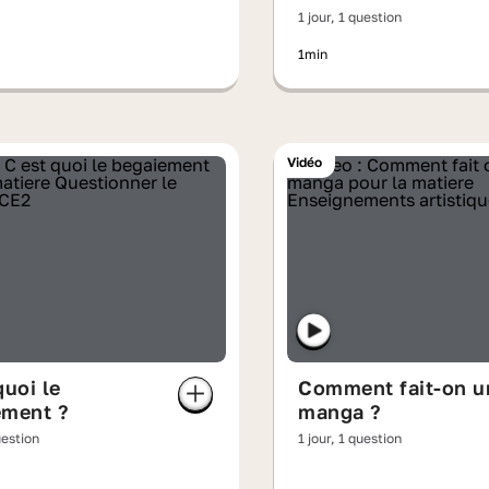
1 jour, 1 question
1min
Vidéo
quoi le
Comment fait-on u
ement ?
manga ?
uestion
1 jour, 1 question