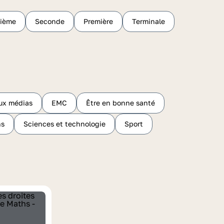
sième
Seconde
Première
Terminale
ux médias
EMC
Être en bonne santé
hs
Sciences et technologie
Sport