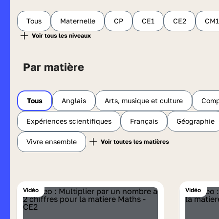
Tous
Maternelle
CP
CE1
CE2
CM1
Par matière
Tous
Anglais
Arts, musique et culture
Comp
Expériences scientifiques
Français
Géographie
Vivre ensemble
Vidéo
Vidéo