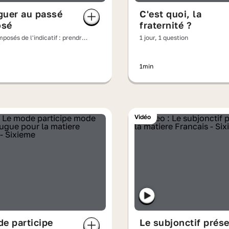
guer au passé
C'est quoi, la
sé
fraternité ?
osés de l'indicatif : prendre
1 jour, 1 question
les régularités
1min
Vidéo
e participe
Le subjonctif prés