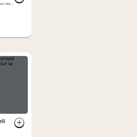
ur les
il