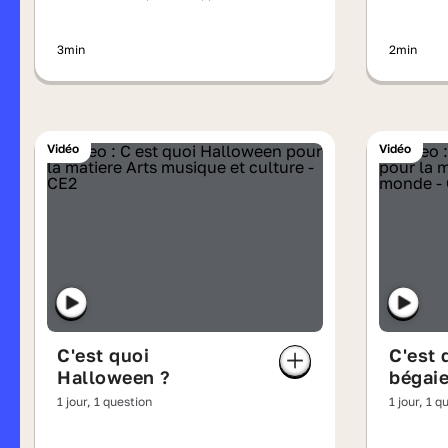
régularités
3min
2min
Vidéo
Vidéo
C'est quoi
C'est 
Halloween ?
bégai
1 jour, 1 question
1 jour, 1 q