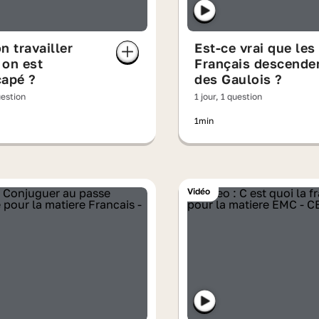
n travailler
Est-ce vrai que les
 on est
Français descende
capé ?
des Gaulois ?
uestion
1 jour, 1 question
1min
Vidéo