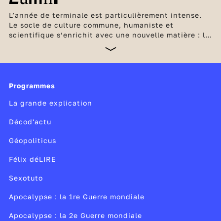
L’année de terminale est particulièrement intense.
Le socle de culture commune, humaniste et
scientifique s’enrichit avec une nouvelle matière : la
philosophie. Les élèves de la filière générale ne
suivent plus désormais que 2 enseignements de
spécialité et peuvent ajouter 1 ou 2 enseignements
optionnels. En plus du contrôle continu, le
baccalauréat repose sur les évaluations communes,
Programmes
les épreuves de spécialités et les épreuves
La grande explication
terminales de philosophie et du
grand oral
.
C’est
également une année importante pour les élèves en
Décod'actu
ce qui concerne le choix des études supérieures et
l’orientation avec l’inscription et la formulation de
Géopoliticus
leurs
vœux sur Parcoursup
.
Félix déLIRE
Sexotuto
Apocalypse : la 1re Guerre mondiale
Apocalypse : la 2e Guerre mondiale