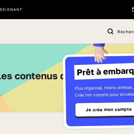
SEIGNANT
Recher
Prêt à embarq
 les contenus de Terminale - 
Plus organisé, moins stressé..
Crée ton compte pour accéde
Je crée mon compte