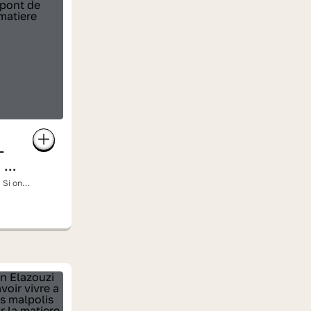
-
 »
 Si on