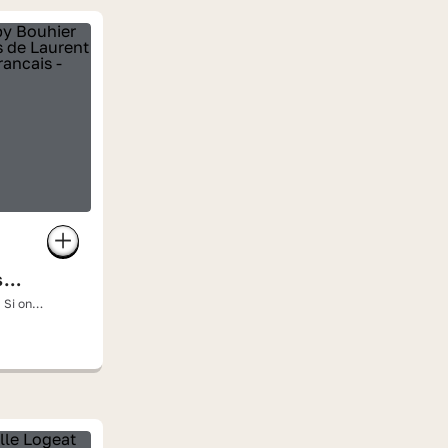
s »
 Si on