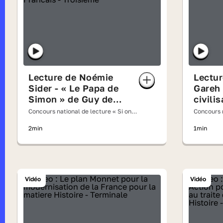
Lecture de Noémie
Lecture d
Sider - « Le Papa de
Gareh 
Simon » de Guy de
civili
Maupassant
! » de
Concours national de lecture « Si on
Concours n
lisait à voix haute » 2026
lisait à v
2min
1min
Vidéo
Vidéo