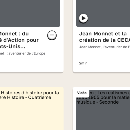
Monnet : du
Jean Monnet et la
 d'Action pour
création de la CEC
ats-Unis
Jean Monnet, l'aventurier de l
pe au traité de
t, l'aventurier de l'Europe
2min
Vidéo