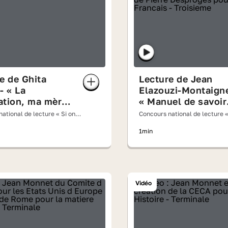
e Ghita
Lecture de Jean
- « La
Elazouzi-Montaigne
sation, ma mère
« Manuel de savoir
 Driss Chraïbi
vivre, à l'usage des
ational de lecture « Si on
Concours national de lecture «
oix haute » 2026
rustres et des
lisait à voix haute » 2026
1min
malpolis » de Pierr
Desproges
Vidéo