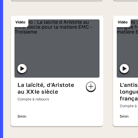
Vidéo
Vidéo
La laïcité, d'Aristote
L'anti
au XXIe siècle
longue
frança
Compte à rebours
Compte à 
5min
5min