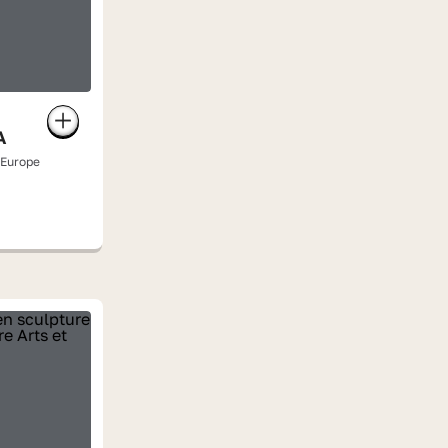
A
'Europe