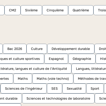
CM2
Sixième
Cinquième
Quatrième
Troi
Bac 2026
Culture
Développement durable
Droi
ques et culture sportives
Espagnol
Géographie
His
ttérature, langues et culture de l’Antiquité
Langues, littératur
ertes
Maths
Maths (voie techno)
Méthodes de trav
Sciences de l’ingénieur
SES
Sexualité
Sport
ent durable
Sciences et technologies de laboratoire
Scie