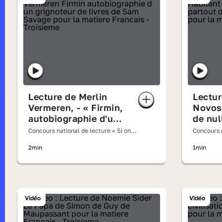
Lecture de Merlin
Lectur
Vermeren, - « Firmin,
Novosi
autobiographie d'un
de nul
grignoteur de livres »
origin
Concours national de lecture « Si on
Concours n
de Sam Savage
lisait à voix haute » 2026
partou
lisait à v
2min
1min
Soule
Diama
Vidéo
Vidéo