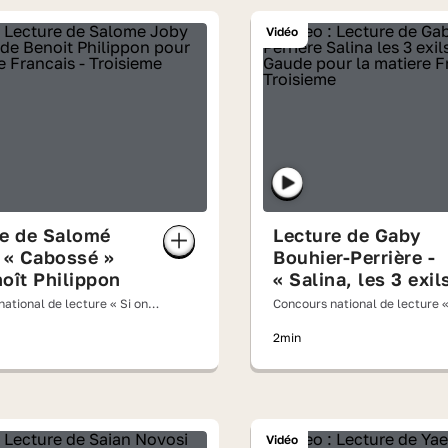
Vidéo
re de Salomé
Lecture de Gaby
 « Cabossé »
Bouhier-Perrière -
oît Philippon
« Salina, les 3 exil
de Laurent Gaudé
ational de lecture « Si on
Concours national de lecture «
oix haute » 2026
lisait à voix haute » 2026
2min
Vidéo