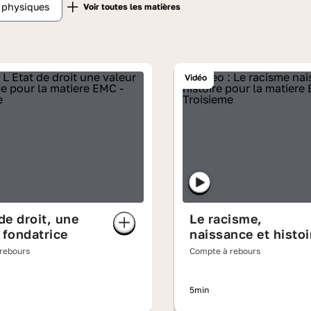
t physiques
Vidéo
 de droit, une
Le racisme,
 fondatrice
naissance et histoi
rebours
Compte à rebours
5min