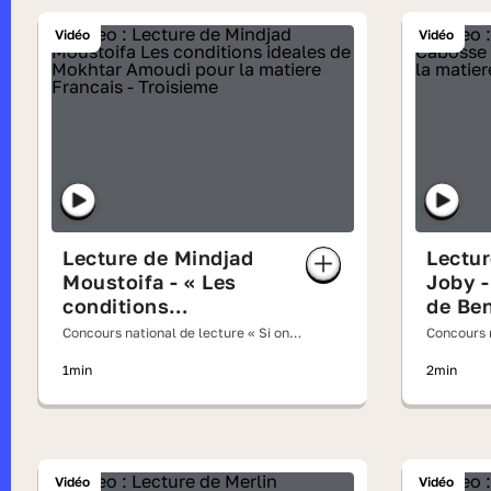
Vidéo
Vidéo
Lecture de Mindjad
Lectu
Moustoifa - « Les
Joby -
conditions
de Ben
idéales » de Mokhtar
Concours national de lecture « Si on
Concours n
Amoudi
lisait à voix haute » 2026
lisait à v
1min
2min
Vidéo
Vidéo