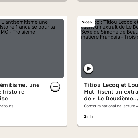
Vidéo
sémitisme, une
Titiou Lecoq et Lo
 histoire
Huli lisent un extra
ise
de « Le Deuxième
Sexe » de Simone 
rebours
Concours national de lecture «
Beauvoir
lisait à voix haute » 2026
2min