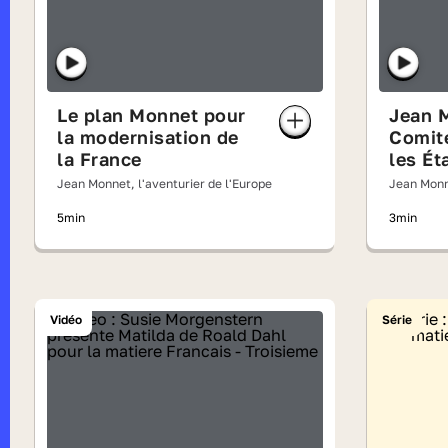
Le plan Monnet pour
Jean 
la modernisation de
Comité
la France
les Ét
d'Euro
Jean Monnet, l'aventurier de l'Europe
Jean Monne
Rome
5min
3min
Vidéo
Série