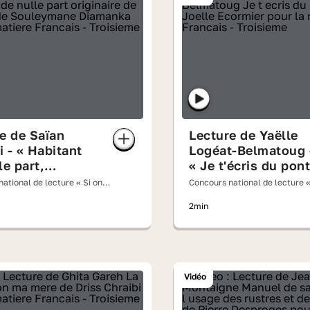
e de Saïan
Lecture de Yaëlle
 - « Habitant
Logéat-Belmatoug 
le part,
« Je t'écris du pont
aire de
de Joëlle Ecormier
ational de lecture « Si on
Concours national de lecture «
t » de
oix haute » 2026
lisait à voix haute » 2026
2min
ymane
nka
Vidéo