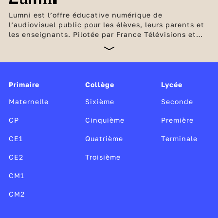
Lumni est l’offre éducative numérique de
l’audiovisuel public pour les élèves, leurs parents et
les enseignants. Pilotée par France Télévisions et
l’INA, en partenariat avec Arte, France Médias
Monde, Radio France et TV5 Monde, cette offre
unique, gratuite et sans publicité est soutenue par le
ministère de l’Éducation nationale et de la Jeunesse,
Canopé, le CLEMI, ainsi que par le ministère de la
Primaire
Collège
Lycée
Culture.
Maternelle
Sixième
Seconde
CP
Cinquième
Première
CE1
Quatrième
Terminale
CE2
Troisième
CM1
CM2