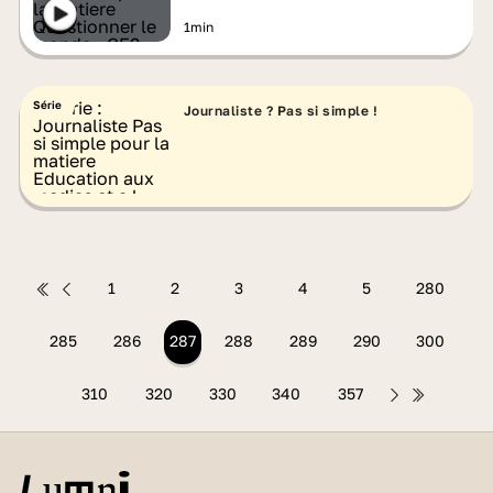
1min
Série
Journaliste ? Pas si simple !
1
2
3
4
5
280
285
286
287
288
289
290
300
310
320
330
340
357