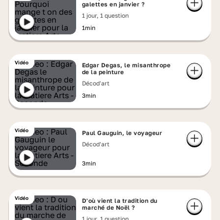
galettes en janvier ?
1 jour, 1 question
1min
Vidéo
Edgar Degas, le misanthrope
de la peinture
Décod'art
3min
Vidéo
Paul Gauguin, le voyageur
Décod'art
3min
Vidéo
D'où vient la tradition du
marché de Noël ?
1 jour, 1 question