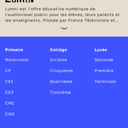
Lumni est l’offre éducative numérique de
l’audiovisuel public pour les élèves, leurs parents et
les enseignants. Pilotée par France Télévisions et
l’INA, en partenariat avec Arte, France Médias
Monde, Radio France et TV5 Monde, cette offre
unique, gratuite et sans publicité est soutenue par le
ministère de l’Éducation nationale et de la Jeunesse,
Canopé, le CLEMI, ainsi que par le ministère de la
Primaire
Collège
Lycée
Culture.
Maternelle
Sixième
Seconde
CP
Cinquième
Première
CE1
Quatrième
Terminale
CE2
Troisième
CM1
CM2