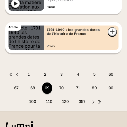
1min
Article
1791-1940 : les grandes dates
de l'histoire de France
2min
1
2
3
4
5
60
67
68
69
70
71
80
90
100
110
120
357