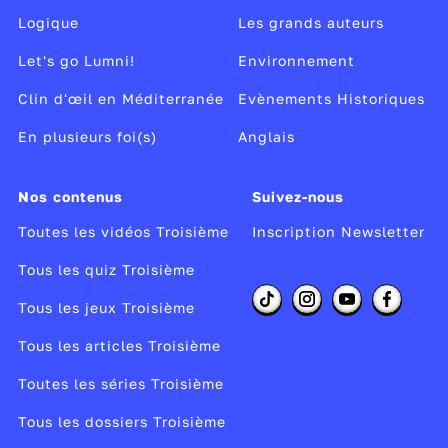
Question 2 : Quelle est la probabilité de tirer
Logique
Les grands auteurs
une boule portant un numéro pair ?
Le plus simple est de
faire la liste des boules
Let's go Lumni!
Environnement
qui correspond à l’énoncé, puis vous comptez.
Clin d'œil en Méditerranée
Evènements Historiques
Ainsi :
En plusieurs foi(s)
Anglais
Numéro pair = 2, 4, 6, 8, 10, 12, 14, 16, 18, 20.
→ P(pair) = 10/20 = 1/2
Donc, la probabilité d’obtenir une boule paire
Nos contenus
Suivez-nous
est d’une chance sur deux.
Toutes les vidéos Troisième
Inscription Newsletter
Question 3 : a-t-on plus de chance d’obtenir
Tous les quiz Troisième
une boule multiple de 4 ou diviseur de 4 ?
Tous les jeux Troisième
Vous faites la même méthode qu’à la question
2.
Tous les articles Troisième
Ainsi :
Toutes les séries Troisième
Multiple de 4 = 4, 8, 12, 16, 20 → P(multiple de
Tous les dossiers Troisième
4) = 5/20 = 1/4