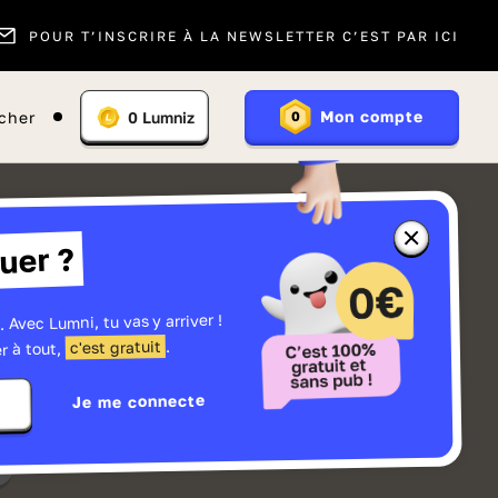
POUR T’INSCRIRE À LA NEWSLETTER C’EST PAR ICI
Vous
Mon compte
cher
0
Lumniz
0
En
avez
savoir
:
plus
sur
les
Lumniz
Fermer
uer ?
la
fenêtre
d'informatio
sur
les
. Avec Lumni, tu vas y arriver !
r
Lumniz
.
c'est gratuit
r à tout,
Je me connecte