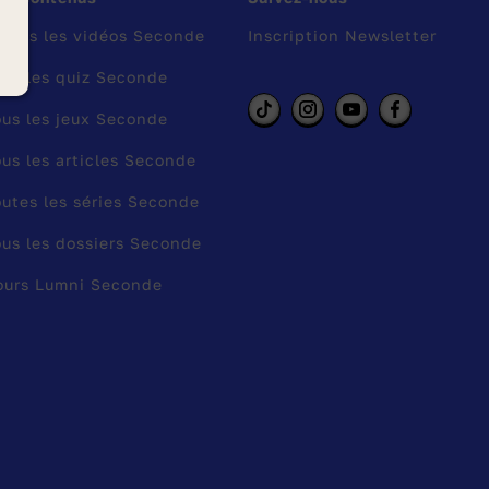
utes les vidéos Seconde
Inscription Newsletter
us les quiz Seconde
us les jeux Seconde
us les articles Seconde
utes les séries Seconde
us les dossiers Seconde
ours Lumni Seconde