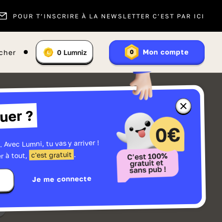
POUR T’INSCRIRE À LA NEWSLETTER C’EST PAR ICI
Vous
Mon compte
cher
0
Lumniz
0
En
avez
savoir
:
plus
sur
les
Lumniz
Fermer
uer ?
la
fenêtre
d'informatio
sur
les
. Avec Lumni, tu vas y arriver !
r
Lumniz
.
c'est gratuit
r à tout,
Je me connecte