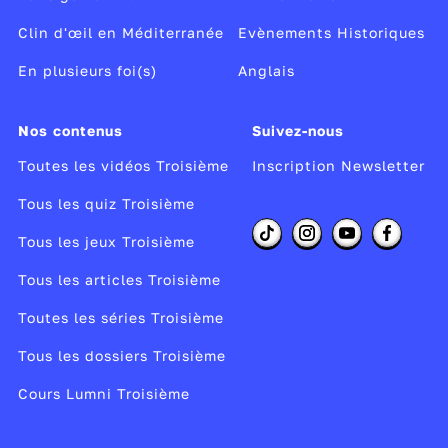
fait vendre
. Par exemple à Troupômé, le
Clin d'œil en Méditerranée
Evènements Historiques
directeur du journal a remarqué que ses
ventes explosent lorsqu’il parle de la vie du
En plusieurs foi(s)
Anglais
Maire et des animaux.
Nos contenus
Suivez-nous
Comment les médias l'établissent-ils ?
Toutes les vidéos Troisième
Inscription Newsletter
La hiérarchie d’un média dépend de sa
spécialité, de sa ligne éditoriale. Pour classer
Tous les quiz Troisième
l’information, les journalistes s’appuient sur
Tous les jeux Troisième
quatre critères :
Tous les articles Troisième
l’importance de l’information.
Toutes les séries Troisième
La cible du média.
Tous les dossiers Troisième
Les ventes potentielles suite à la
publication.
Cours Lumni Troisième
L’originalité de l’information.