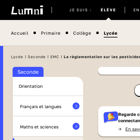
Site
JE SUIS :
ÉLÈVE
EN
actuel
Accueil
Primaire
Collège
Lycée
Lycée
Seconde
EMC
La règlementation sur les pesticide
Seconde
Contenu
Orientation
Vie pub
Français et langues
Regarde c
connectan
Maths et sciences
->
En sav