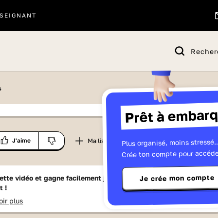
SEIGNANT
Recher
s
Prêt à embarq
 proposé par
Plus organisé, moins stressé..
Partager
Ma liste
J'aime
lique
Crée ton compte pour accéde
Je crée mon compte
ette vidéo et gagne facilement jusqu'à
15 Lumniz
en te
t !
oir plus