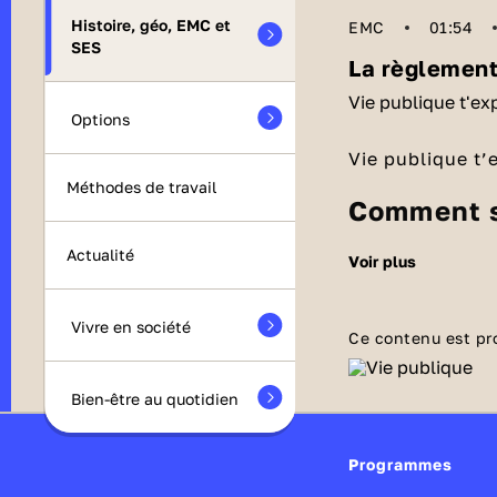
Histoire, géo, EMC et
EMC
01:54
SES
La règlement
Vie publique t'ex
Options
Vie publique t’
Méthodes de travail
Comment s
Les pesticides 
Actualité
voir plus
organismes nuis
ont une action 
Vivre en société
régulent aussi 
Ce contenu est pr
En quoi l
et le transport
chimiques utili
Des effets sur l
Bien-être au quotidien
les rendements
agricole qu’en
dans les alimen
composés peut 
Programmes
sols
provoquer des 
.