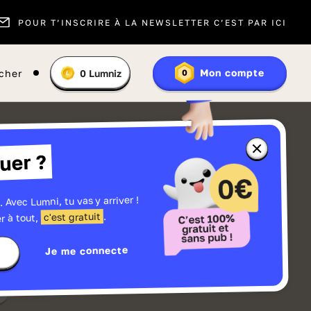
POUR T’INSCRIRE À LA NEWSLETTER C’EST PAR ICI
Vous
Mon compte
cher
0
Lumniz
0
En
avez
savoir
:
plus
sur
les
Lumniz
Fermer
uer ?
la
fenêtre
d'informatio
sur
les
. Avec Lumni, tu vas y arriver !
r
Lumniz
.
c'est gratuit
r à tout,
Je me connecte